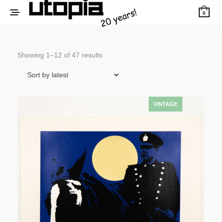
0
Sorted
Showing 1–12 of 47 results
by
latest