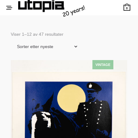
0
Sortert
Viser 1–12 av 47 resultater
etter
siste