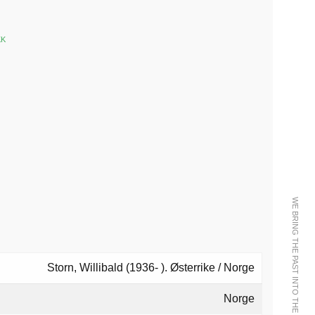
KK
k
est
WE BRING THE PAST INTO THE FUTURE
Storn, Willibald (1936- ). Østerrike / Norge
Norge