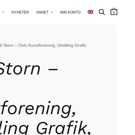
NYHETER
ANNET
MIN KONTO
0
li Storn – Oslo Kunstforening, Utstilling Grafik,
 Storn –
forening,
ling Grafik,