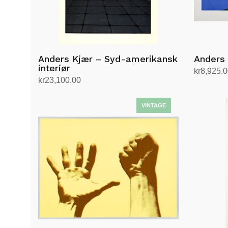
Anders Kjær – Syd-amerikansk
Anders 
interiør
kr
8,925.
kr
23,100.00
Legg i h
Legg i handlekurv