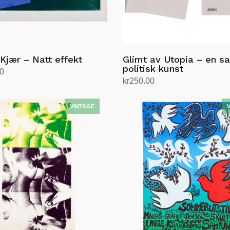
Kjær – Natt effekt
Glimt av Utopia – en s
politisk kunst
00
kr
250.00
andlekurv
Legg i handlekurv