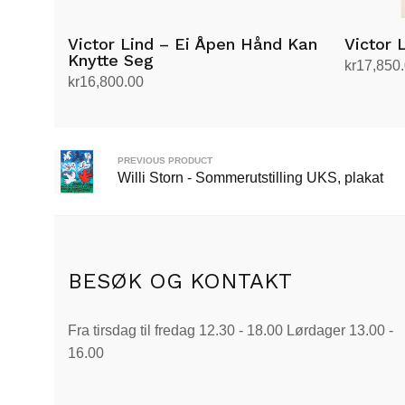
Victor Lind – Ei Åpen Hånd Kan
Victor L
Knytte Seg
kr
17,850
kr
16,800.00
Legg i h
Legg i handlekurv
PREVIOUS PRODUCT
Willi Storn - Sommerutstilling UKS, plakat
BESØK OG KONTAKT
Fra tirsdag til fredag 12.30 - 18.00 Lørdager 13.00 -
16.00