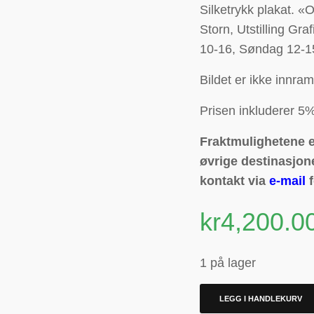
Silketrykk plakat. «
Storn, Utstilling Gr
10-16, Søndag 12-
Bildet er ikke innra
Prisen inkluderer 5%
Fraktmulighetene er
øvrige destinasjone
kontakt via
e-mail
f
kr
4,200.0
1 på lager
LEGG I HANDLEKURV