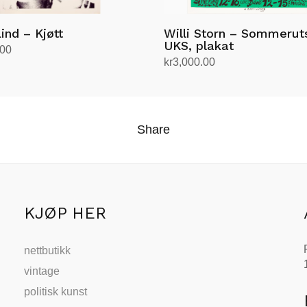
ind – Kjøtt
Willi Storn – Sommeruts
UKS, plakat
.00
kr
3,000.00
andlekurv
Legg i handlekurv
Share
KJØP HER
nettbutikk
vintage
politisk kunst