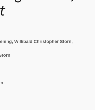
t
ning, Willibald Christopher Storn,
 Storn
rn