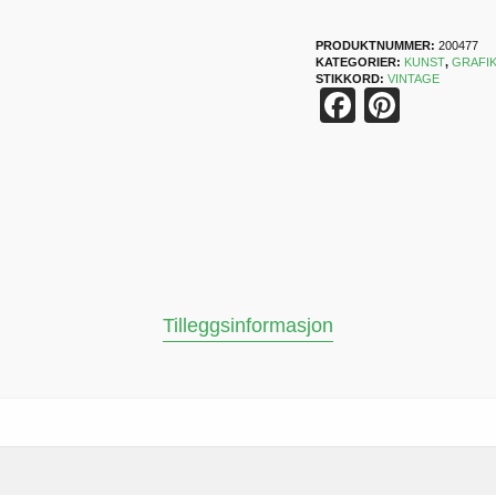
PRODUKTNUMMER:
200477
KATEGORIER:
KUNST
,
GRAFI
STIKKORD:
VINTAGE
Faceboo
Pinter
Tilleggsinformasjon