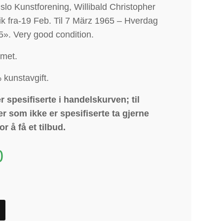
Oslo Kunstforening, Willibald Christopher
afik fra-19 Feb. Til 7 März 1965 – Hverdag
15».
Very good condition.
mmet.
 kunstavgift
.
 spesifiserte i handelskurven; til
r som ikke er spesifiserte ta gjerne
or å få et tilbud.
0