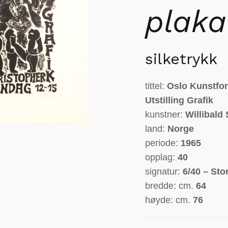
plaka
silketrykk
tittel:
Oslo Kunstfore
Utstilling Grafik
kunstner:
Willibald
land:
Norge
periode:
1965
opplag:
40
signatur:
6/40 – Sto
bredde: cm.
64
høyde: cm.
76