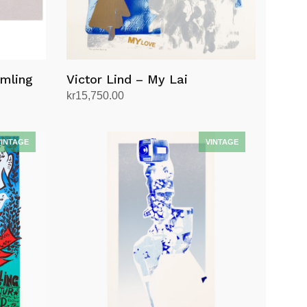
amling
Victor Lind – My Lai
kr
15,750.00
Legg i handlekurv