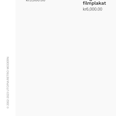
filmplakat
Legg i handlekurv
kr
6,000.00
Legg i handlekurv
© 2002-2023 UTOPIA RETRO MODERN