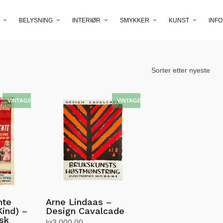
BELYSNING
INTERIØR
SMYKKER
KUNST
INFO
nte
Arne Lindaas –
Kind) –
Design Cavalcade
nsk
kr
3,000.00