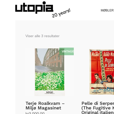
MØBLER
Sortert
Viser alle 3 resultater
etter
siste
Terje Roalkvam –
Pelle di Serpe
Miljø Magasinet
(The Fugitive 
Original italie
kr
3,000.00