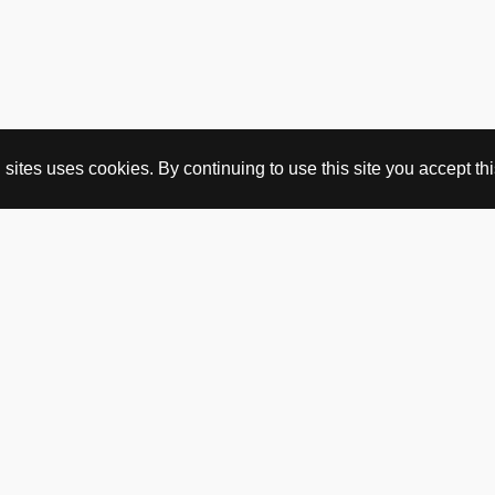
ites uses cookies. By continuing to use this site you accept this
KJØP HER
nettbutikk
vintage
politisk kunst
utopia workshop
kjøpsvilkår