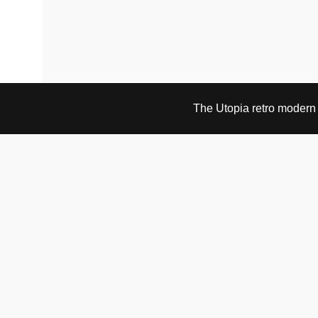
The Utopia retro modern s
BESØK OG KONTAKT
Fra tirsdag til fredag 12.30 - 18.00 Lørdager 13.00 -
16.00