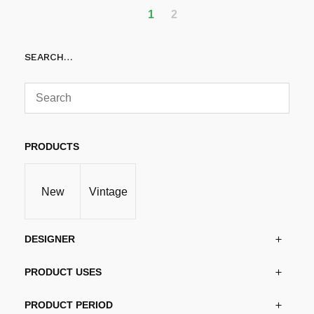
kr1,369.00.
kr1,232.00.
har
1
2
flere
varianter.
SEARCH…
Alternativene
kan
velges
på
produktsiden
PRODUCTS
New
Vintage
DESIGNER
PRODUCT USES
PRODUCT PERIOD