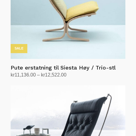
på
produktsiden
SALE
Pute erstatning til Siesta Høy / Trio-stl
Prisområde:
kr
11,136.00
–
kr
12,522.00
kr11,136.00
Velg alternativ
Dette
til
produktet
kr12,522.00
har
flere
varianter.
Alternativene
kan