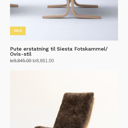
SALE
Pute erstatning til Siesta Fotskammel/
Ovis-stil
Opprinnelig
Nåværende
kr
9,845.00
kr
8,861.00
pris
pris
Velg alternativ
Dette
var:
er:
produktet
kr9,845.00.
kr8,861.00.
har
flere
varianter.
Alternativene
kan
velges