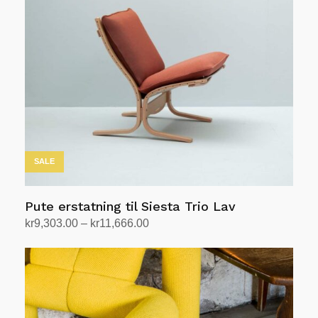
Alternativene
kan
velges
på
produktsiden
SALE
Pute erstatning til Siesta Trio Lav
Prisområde:
kr
9,303.00
–
kr
11,666.00
kr9,303.00
Velg alternativ
Dette
til
produktet
kr11,666.00
har
flere