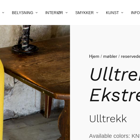
BELYSNING
INTERIØR
SMYKKER
KUNST
INFO
Hjem
/
møbler
/
reservede
Ulltre
Ekstr
Ulltrekk
Available colors: K