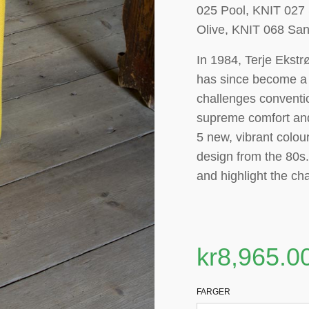
025 Pool, KNIT 027
Olive, KNIT 068 San
In 1984, Terje Ekst
has since become a
challenges convention
supreme comfort and 
5 new, vibrant colour
design from the 80s
and highlight the chai
kr
8,965.0
FARGER