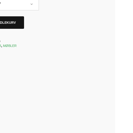
NDLEKURV
0
R
,
MØBLER
k
est