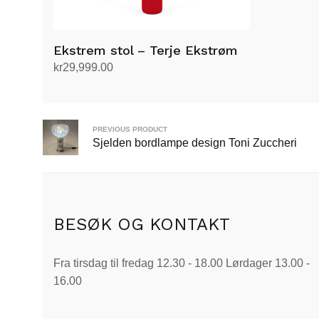
Ekstrem stol – Terje Ekstrøm
kr
29,999.00
Velg alternativ
Dette
produktet
har
PREVIOUS PRODUCT
Sjelden bordlampe design Toni Zuccheri
flere
varianter.
Alternativene
kan
velges
BESØK OG KONTAKT
på
produktsiden
Fra tirsdag til fredag 12.30 - 18.00 Lørdager 13.00 -
16.00