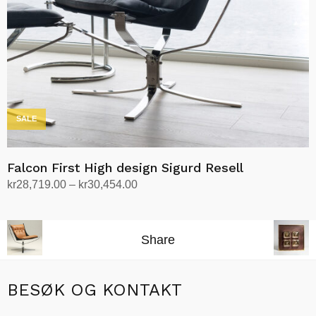
produktsiden
SALE
Falcon First High design Sigurd Resell
Prisområde:
kr
28,719.00
–
kr
30,454.00
kr28,719.00
Velg alternativ
Dette
til
produktet
kr30,454.00
Share
har
flere
varianter.
BESØK OG KONTAKT
Alternativene
kan