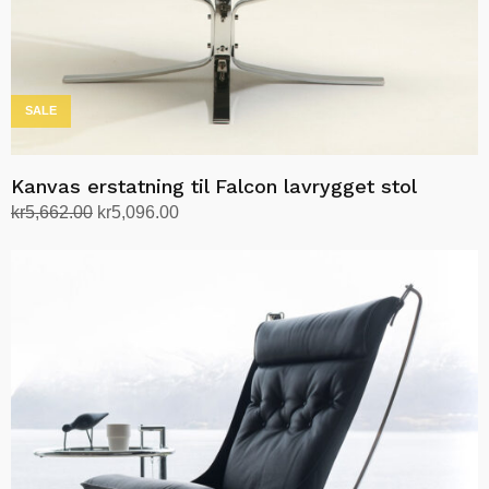
SALE
Kanvas erstatning til Falcon lavrygget stol
Opprinnelig
Nåværende
kr
5,662.00
kr
5,096.00
pris
pris
Velg alternativ
Dette
var:
er:
produktet
kr5,662.00.
kr5,096.00.
har
flere
varianter.
Alternativene
kan
velges
på