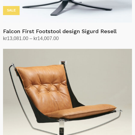
SALE
Falcon First Footstool design Sigurd Resell
Prisområde:
kr
13,081.00
–
kr
14,007.00
kr13,081.00
Velg alternativ
Dette
til
produktet
kr14,007.00
har
flere
varianter.
Alternativene
kan
velges
på
produktsiden