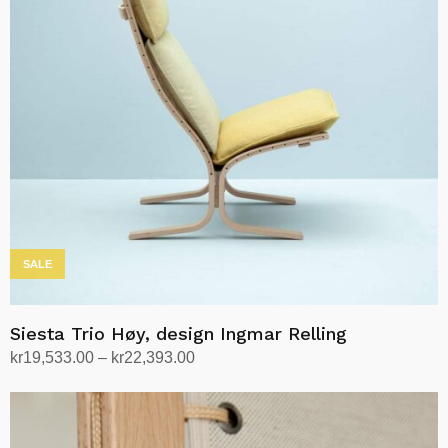
Alternativene
kan
velges
på
produktsiden
SALE
Siesta Trio Høy, design Ingmar Relling
Prisområde:
kr
19,533.00
–
kr
22,393.00
kr19,533.00
Velg alternativ
Dette
til
produktet
kr22,393.00
har