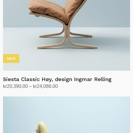
SALE
Siesta Classic Høy, design Ingmar Relling
Prisområde:
kr
20,390.00
–
kr
24,086.00
kr20,390.00
Velg alternativ
Dette
til
produktet
kr24,086.00
har
flere
varianter.