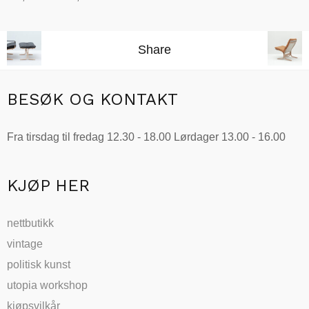
pris
pris
Legg i handlekurv
var:
er:
kr1,369.00.
kr1,232.00.
Share
BESØK OG KONTAKT
Fra tirsdag til fredag 12.30 - 18.00 Lørdager 13.00 - 16.00
KJØP HER
nettbutikk
vintage
politisk kunst
utopia workshop
kjøpsvilkår