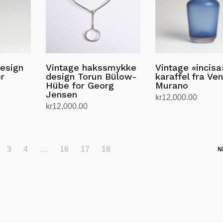
esign
Vintage hakssmykke
Vintage «incisa
r
design Torun Bülow-
karaffel fra Ven
Hübe for Georg
Murano
Jensen
kr
12,000.00
kr
12,000.00
Legg i handlekurv
Legg i handlekurv
3
4
…
16
17
18
N