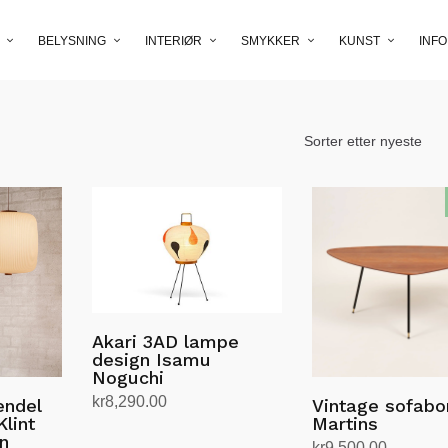
BELYSNING
INTERIØR
SMYKKER
KUNST
INFO
Akari 3AD lampe
design Isamu
Noguchi
kr
8,290.00
endel
Vintage sofabo
lint
Martins
Legg i handlekurv
n
kr
9,500.00