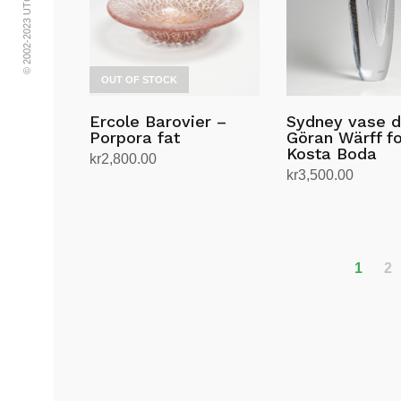
OUT OF STOCK
Ercole Barovier –
Sydney vase d
Porpora fat
Göran Wärff fo
Kosta Boda
kr
2,800.00
kr
3,500.00
Les mer
Legg i handlekurv
1
2