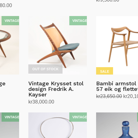
Prisområde:
480.00
Legg i handlekurv
kr4,931.00
til
kr7,480.00
OUT OF STOCK
SALE
age
Vintage Krysset stol
Bambi armstol
design Fredrik A.
57 eik og flette
Kayser
Opprin
kr
23,650.00
kr
20,1
kr
38,000.00
pris
Legg i handlekurv
Les mer
var:
kr23,6