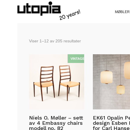
MØBLER
Sortert
Viser 1–12 av 205 resultater
etter
siste
Niels O. Møller – sett
EK61 Opalin P
av 4 Embassy chairs
design Esben K
modell no. 82
for Carl Hanse