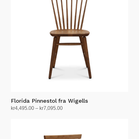
varianter.
Alternativene
kan
velges
på
produktsiden
Florida Pinnestol fra Wigells
Prisområde:
kr
4,495.00
–
kr
7,095.00
kr4,495.00
Velg alternativ
Dette
til
produktet
kr7,095.00
har