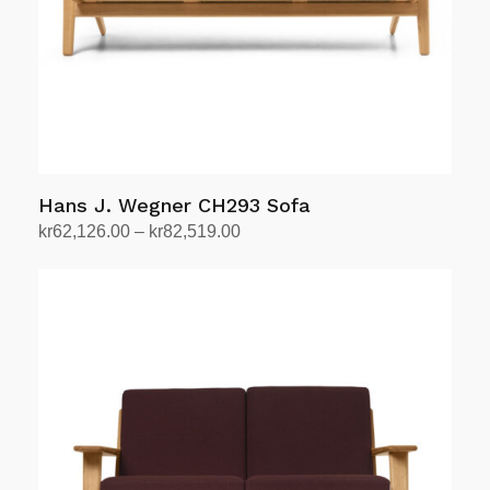
produktsiden
Hans J. Wegner CH293 Sofa
Prisområde:
kr
62,126.00
–
kr
82,519.00
kr62,126.00
Velg alternativ
Dette
til
produktet
kr82,519.00
har
flere
varianter.
Alternativene
kan
velges
på