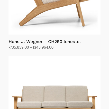
Hans J. Wegner – CH290 lenestol
Prisområde:
kr
35,839.00
–
kr
43,964.00
kr35,839.00
Velg alternativ
Dette
til
produktet
kr43,964.00
har
flere
varianter.
Alternativene
kan
velges
på