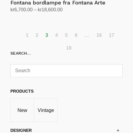
Fontana bordlampe fra Fontana Arte
Prisområde:
kr
6,700.00
–
kr
18,600.00
kr6,700.00
Velg alternativ
Dette
til
produktet
kr18,600.00
har
1
2
3
4
5
6
…
16
17
flere
18
varianter.
SEARCH…
Alternativene
kan
velges
på
produktsiden
PRODUCTS
New
Vintage
DESIGNER