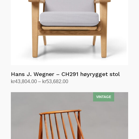
velges
på
produktsiden
Hans J. Wegner – CH291 høyrygget stol
Prisområde:
kr
43,804.00
–
kr
53,682.00
kr43,804.00
Velg alternativ
Dette
til
produktet
kr53,682.00
har
flere
varianter.
Alternativene