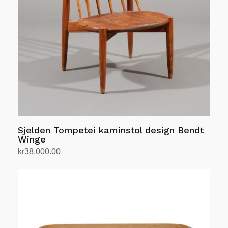
kan
velges
på
produktsiden
Sjelden Tompetei kaminstol design Bendt
Winge
kr
38,000.00
Legg i handlekurv