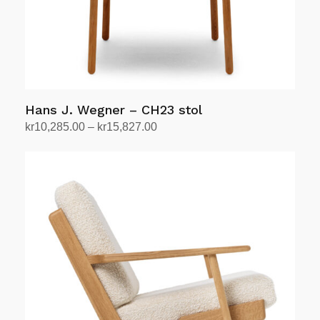
Hans J. Wegner – CH23 stol
Prisområde:
kr
10,285.00
–
kr
15,827.00
kr10,285.00
Velg alternativ
Dette
til
produktet
kr15,827.00
har
flere
varianter.
Alternativene
kan
velges
på
produktsiden