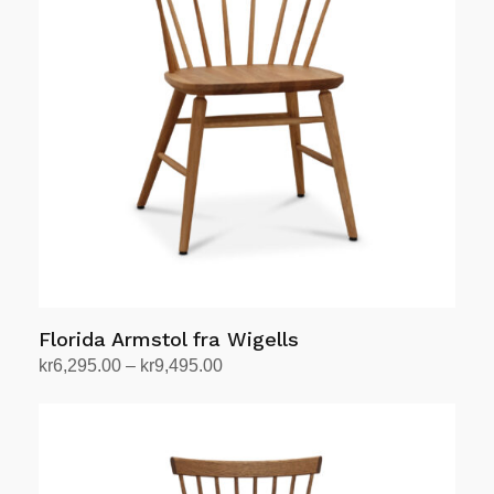
varianter.
Alternativene
kan
velges
på
produktsiden
Florida Armstol fra Wigells
Prisområde:
kr
6,295.00
–
kr
9,495.00
kr6,295.00
Velg alternativ
Dette
til
produktet
kr9,495.00
har
flere