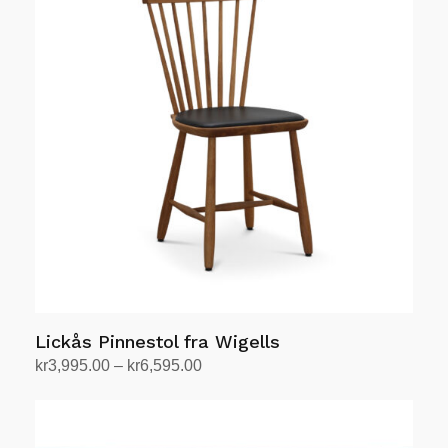
flere
varianter.
Alternativene
kan
velges
på
produktsiden
Lickås Pinnestol fra Wigells
Prisområde:
kr
3,995.00
–
kr
6,595.00
kr3,995.00
Velg alternativ
Dette
til
produktet
kr6,595.00