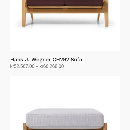
produktsiden
Hans J. Wegner CH292 Sofa
Prisområde:
kr
52,567.00
–
kr
66,268.00
kr52,567.00
Velg alternativ
Dette
til
produktet
kr66,268.00
har
flere
varianter.
Alternativene
kan
velges