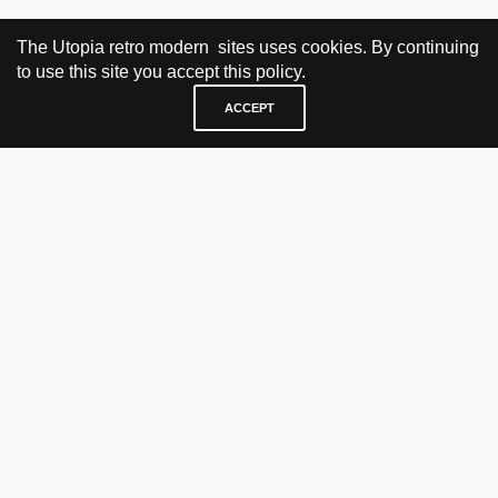
The Utopia retro modern sites uses cookies. By continuing
to use this site you accept this policy.
ACCEPT
BESØK OG KONTAKT
Fra tirsdag til fredag 12.30 - 18.00 Lørdager 13.00 - 16.00
KJØP HER
nettbutikk
vintage
politisk kunst
utopia workshop