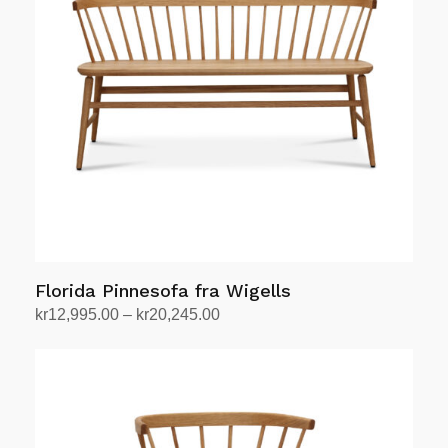
Florida Pinnesofa fra Wigells
Prisområde:
kr
12,995.00
–
kr
20,245.00
kr12,995.00
Velg alternativ
Dette
til
produktet
kr20,245.00
har
flere