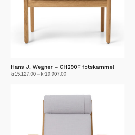
på
produktsiden
Hans J. Wegner – CH290F fotskammel
Prisområde:
kr
15,127.00
–
kr
19,907.00
kr15,127.00
Velg alternativ
Dette
til
produktet
kr19,907.00
har
flere
varianter.
Alternativene
kan