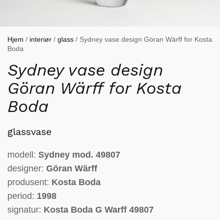
Hjem
/
interiør
/
glass
/ Sydney vase design Göran Wärff for Kosta
Boda
Sydney vase design
Göran Wärff for Kosta
Boda
glassvase
modell:
Sydney mod. 49807
designer:
Göran Wärff
produsent:
Kosta Boda
period:
1998
signatur:
Kosta Boda G Warff 49807