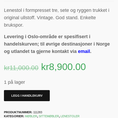
Lenestol i formpresset tre, sete og ryggen trukket i
original ullstoff. Vintage. God stand. Enkelte
brukspor.
Levering i Oslo-område er spesifisert i
handelskurven; til øvrige destinasjoner i Norge
og utlandet ta gjerne kontakt via
email
.
kr
8,900.00
kr
11,000.00
1 på lager
LEGG I HANDLEKURV
PRODUKTNUMMER:
111283
KATEGORIER:
MØBLER
,
SITTEMØBLER
,
LENESTOLER