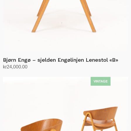
Bjørn Engø – sjelden Engølinjen Lenestol «B»
kr
24,000.00
Legg i handlekurv