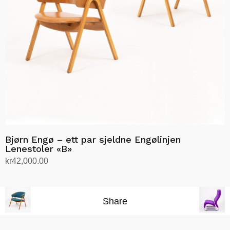
Bjørn Engø – ett par sjeldne Engølinjen
Lenestoler «B»
kr
42,000.00
Legg i handlekurv
Share