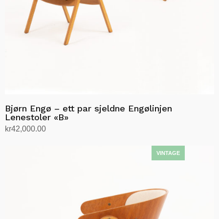
Bjørn Engø – ett par sjeldne Engølinjen
Lenestoler «B»
kr
42,000.00
Legg i handlekurv