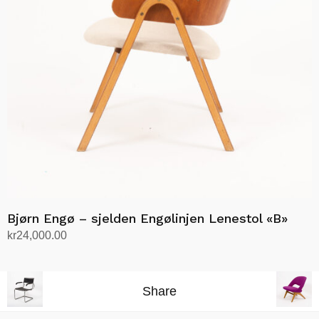
Bjørn Engø – sjelden Engølinjen Lenestol «B»
kr
24,000.00
Legg i handlekurv
Share