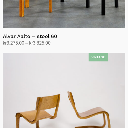
Alvar Aalto – stool 60
Prisområde:
kr
3,275.00
–
kr
3,825.00
kr3,275.00
Velg alternativ
Dette
til
produktet
kr3,825.00
har
flere
varianter.
Alternativene
kan
velges
på
produktsiden