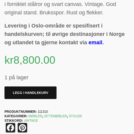
i forniklet stålror og svart canvas.
Vintage. God
original stand. Bruksspor. R
ust og flekker.
Levering i Oslo-område er spesifisert i
handelskurven; til øvrige destinasjoner i Norge
og utlandet ta gjerne kontakt via
email
.
kr
8,800.00
1 på lager
LEGG I HANDLEKURV
PRODUKTNUMMER:
111310
KATEGORIER:
MØBLER
,
SITTEMØBLER
,
STOLER
STIKKORD:
VINTAGE
Facebook
Pinterest