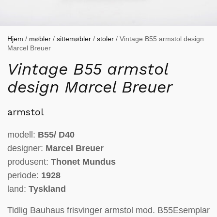
Hjem
/
møbler
/
sittemøbler
/
stoler
/ Vintage B55 armstol design
Marcel Breuer
Vintage B55 armstol
design Marcel Breuer
armstol
modell:
B55/ D40
designer:
Marcel Breuer
produsent:
Thonet Mundus
periode:
1928
land:
Tyskland
Tidlig Bauhaus frisvinger armstol mod. B55
Esemplar