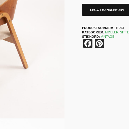
LEGG I HANDLEKURV
PRODUKTNUMMER:
111293
KATEGORIER:
MØBLER
,
SITT
STIKKORD:
VINTAGE
Faceboo
Pinter