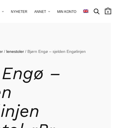
NYHETER
ANNET
MIN KONTO
0
er
/
lenestoler
/ Bjørn Engø – sjelden Engølinjen
 Engø –
en
injen