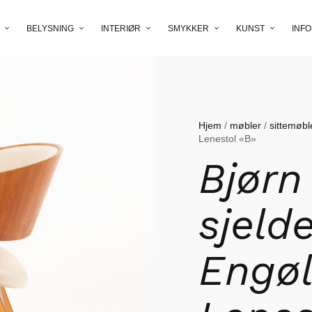
BELYSNING
INTERIØR
SMYKKER
KUNST
INFO
Hjem
/
møbler
/
sittemøbl
Lenestol «B»
Bjørn
sjeld
Engøl