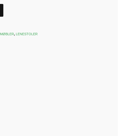
EMØBLER
,
LENESTOLER
k
est