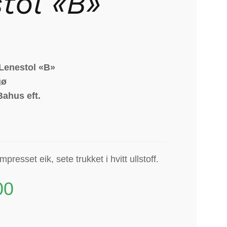
tol «B»
Lenestol «B»
gø
ahus eft.
mpresset eik, sete trukket i hvitt ullstoff.
00