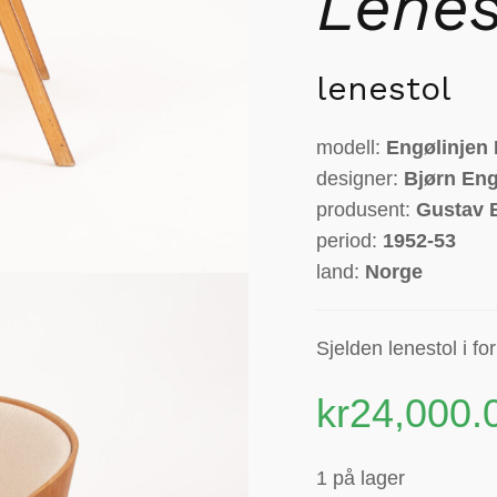
Lenes
lenestol
modell:
Engølinjen 
designer:
Bjørn En
produsent:
Gustav B
period:
1952-53
land:
Norge
Sjelden lenestol i for
kr
24,000.
1 på lager