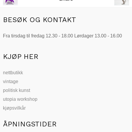
har
flere
varianter.
BESØK OG KONTAKT
Alternativene
kan
Fra tirsdag til fredag 12.30 - 18.00 Lørdager 13.00 - 16.00
velges
på
produktsiden
KJØP HER
nettbutikk
vintage
politisk kunst
utopia workshop
kjøpsvilkår
ÅPNINGSTIDER