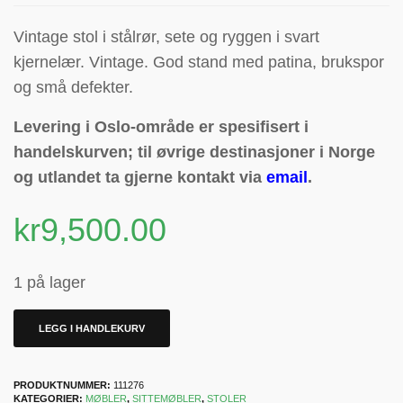
Vintage stol i stålrør, sete og ryggen i svart
kjernelær. Vintage. God stand med patina, brukspor
og små defekter.
Levering i Oslo-område er spesifisert i
handelskurven; til øvrige destinasjoner i Norge
og utlandet ta gjerne kontakt via
email
.
kr
9,500.00
1 på lager
LEGG I HANDLEKURV
PRODUKTNUMMER:
111276
KATEGORIER:
MØBLER
,
SITTEMØBLER
,
STOLER