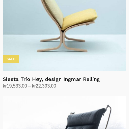
SALE
Siesta Trio Høy, design Ingmar Relling
Prisområde:
kr
19,533.00
–
kr
22,393.00
kr19,533.00
Velg alternativ
Dette
til
produktet
kr22,393.00
har
flere
varianter.