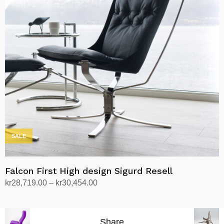
Alternativene
kan
velges
på
produktsiden
SALE
Falcon First High design Sigurd Resell
Prisområde:
kr
28,719.00
–
kr
30,454.00
kr28,719.00
Velg alternativ
Dette
til
produktet
kr30,454.00
Share