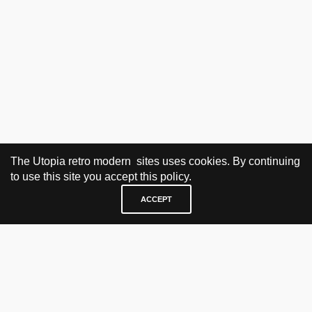
The Utopia retro modern sites uses cookies. By continuing
to use this site you accept this policy.
ACCEPT
BESØK OG KONTAKT
Fra tirsdag til fredag 12.30 - 18.00 Lørdager 13.00 - 16.00