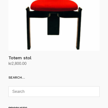
Totem stol
kr
2,800.00
Legg i handlekurv
SEARCH…