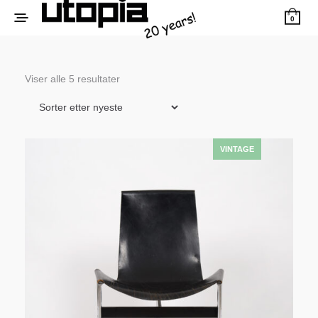
0
Sortert
Viser alle 5 resultater
etter
siste