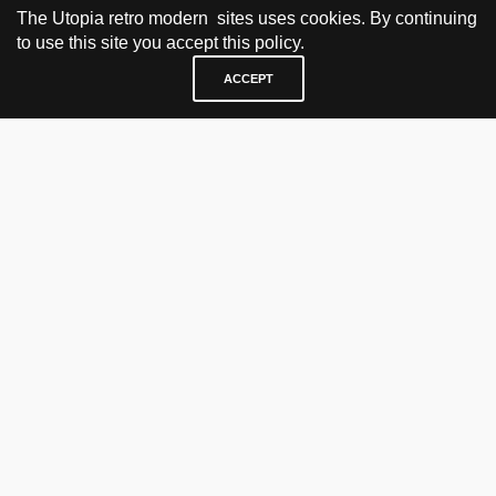
The Utopia retro modern sites uses cookies. By continuing
to use this site you accept this policy.
ACCEPT
BESØK OG KONTAKT
Fra tirsdag til fredag 12.30 - 18.00 Lørdager 13.00 - 16.00
KJØP HER
nettbutikk
vintage
politisk kunst
utopia workshop