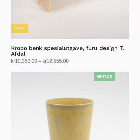
SALE
Krobo benk spesialutgave, furu design T.
Afdal
Prisområde:
kr
10,350.00
–
kr
12,555.00
kr10,350.00
Velg alternativ
Dette
til
produktet
kr12,555.00
har
flere
varianter.
Alternativene
kan
velges
på