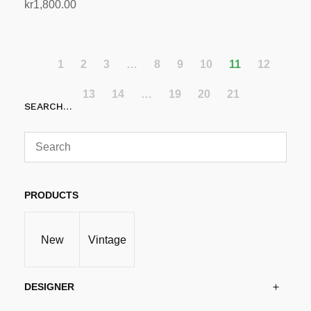
kr
1,800.00
Legg i handlekurv
1
2
3
…
8
9
10
11
12
13
14
…
19
20
21
SEARCH…
PRODUCTS
New
Vintage
DESIGNER