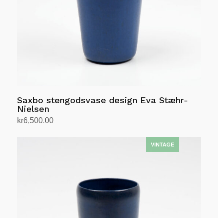
Saxbo stengodsvase design Eva Stæhr-
Nielsen
kr
6,500.00
Legg i handlekurv