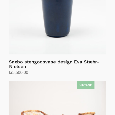
Saxbo stengodsvase design Eva Stæhr-
Nielsen
kr
5,500.00
Legg i handlekurv