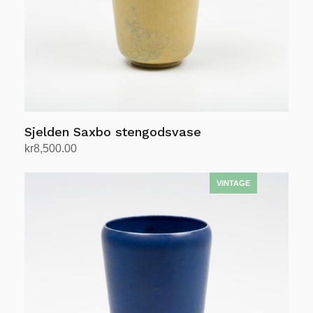
produktsiden
Sjelden Saxbo stengodsvase
kr
8,500.00
Legg i handlekurv