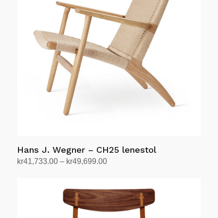
Hans J. Wegner – CH25 lenestol
Prisområde:
kr
41,733.00
–
kr
49,699.00
kr41,733.00
Velg alternativ
Dette
til
produktet
kr49,699.00
har
flere