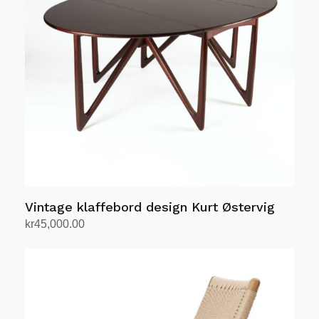
Alternativene
kan
velges
på
produktsiden
Vintage klaffebord design Kurt Østervig
kr
45,000.00
Legg i handlekurv