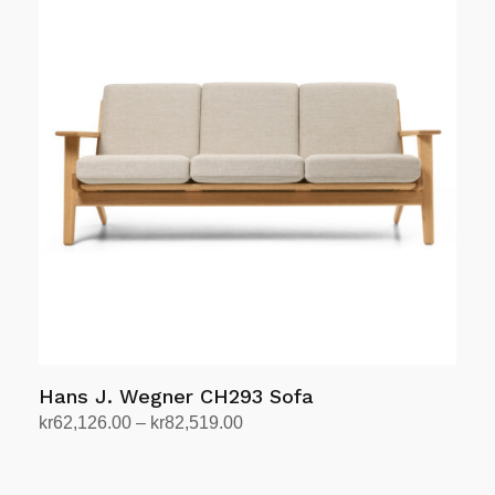
har
flere
varianter.
Alternativene
kan
velges
på
produktsiden
Hans J. Wegner CH293 Sofa
Prisområde:
kr
62,126.00
–
kr
82,519.00
kr62,126.00
Velg alternativ
Dette
til
produktet