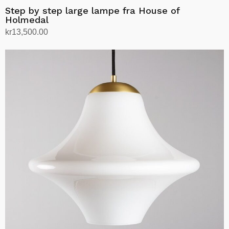
Step by step large lampe fra House of
Holmedal
kr
13,500.00
Velg alternativ
Dette
produktet
har
flere
varianter.
Alternativene
kan
velges
på
produktsiden