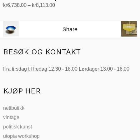
Prisområde:
kr
6,738.00
–
kr
8,113.00
kr6,738.00
Velg alternativ
Dette
til
produktet
kr8,113.00
Share
har
flere
varianter.
BESØK OG KONTAKT
Alternativene
kan
Fra tirsdag til fredag 12.30 - 18.00 Lørdager 13.00 - 16.00
velges
på
produktsiden
KJØP HER
nettbutikk
vintage
politisk kunst
utopia workshop