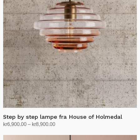
varianter.
Alternativene
kan
velges
på
produktsiden
Step by step lampe fra House of Holmedal
Prisområde:
kr
6,900.00
–
kr
8,900.00
kr6,900.00
Velg alternativ
Dette
til