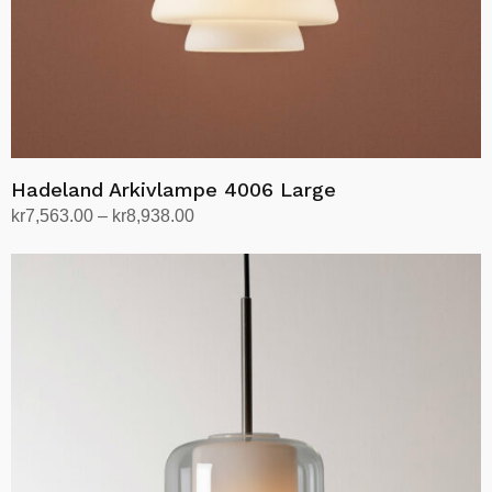
Hadeland Arkivlampe 4006 Large
Prisområde:
kr
7,563.00
–
kr
8,938.00
kr7,563.00
Velg alternativ
Dette
til
produktet
kr8,938.00
har
flere
varianter.
Alternativene
kan
velges
på