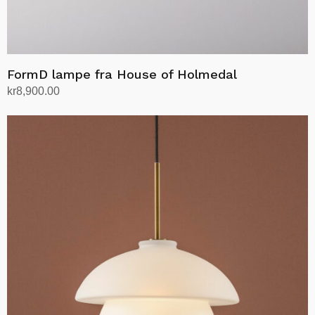
FormD lampe fra House of Holmedal
kr
8,900.00
Velg alternativ
Dette
produktet
har
flere
varianter.
Alternativene
kan
velges
på
produktsiden