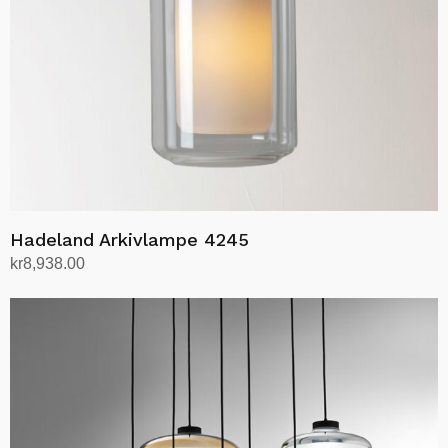
produktsiden
Hadeland Arkivlampe 4245
kr
8,938.00
Velg alternativ
Dette
produktet
har
flere
varianter.
Alternativene