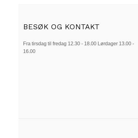
varianter.
Alternativene
kan
velges
BESØK OG KONTAKT
på
produktsiden
Fra tirsdag til fredag 12.30 - 18.00 Lørdager 13.00 -
16.00