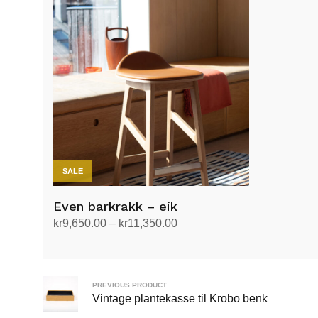
SALE
Even barkrakk – eik
Prisområde:
kr
9,650.00
–
kr
11,350.00
kr9,650.00
Velg alternativ
Dette
til
produktet
kr11,350.00
har
PREVIOUS PRODUCT
Vintage plantekasse til Krobo benk
flere