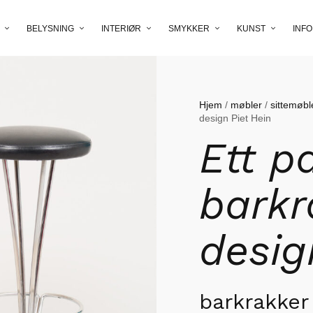
BELYSNING
INTERIØR
SMYKKER
KUNST
INFO
Hjem
/
møbler
/
sittemøbl
design Piet Hein
Ett p
barkr
desig
barkrakker