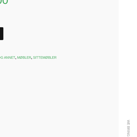
00
OG ANNET
,
MØBLER
,
SITTEMØBLER
k
est