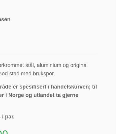
nsen
forkrommet stål, aluminium og original
 God stad med brukspor.
åde er spesifisert i handelskurven; til
r i Norge og utlandet ta gjerne
 i par.