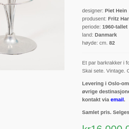
designer:
Piet Hein
produsent:
Fritz Ha
periode:
1960-tallet
land:
Danmark
høyde: cm.
82
Et par barkrakker i 
Skai sete. Vintage.
Levering i Oslo-omr
øvrige destinasjone
kontakt via
email
.
Samlet pris. Selges