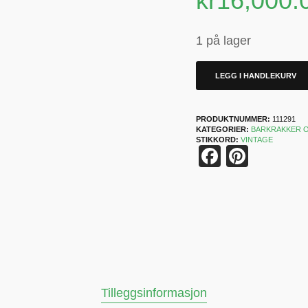
kr
16,000.
1 på lager
LEGG I HANDLEKURV
PRODUKTNUMMER:
111291
KATEGORIER:
BARKRAKKER 
STIKKORD:
VINTAGE
Faceboo
Pinter
Tilleggsinformasjon