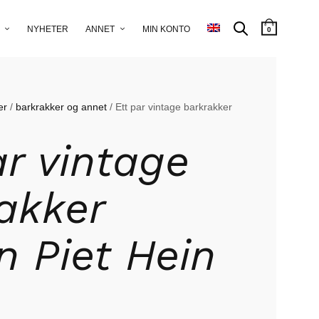
NYHETER
ANNET
MIN KONTO
0
er
/
barkrakker og annet
/ Ett par vintage barkrakker
ar vintage
akker
n Piet Hein