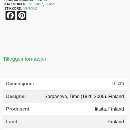
KATEGORIER:
INTERIØR
,
GLASS
STIKKORD:
VINTAGE
Facebook
Pinterest
Tilleggsinformasjon
16 cm
Dimensjoner
Designer
Sarpaneva, Timo (1926-2006). Finland
Produsent
Iittala. Finland
Land
Finland