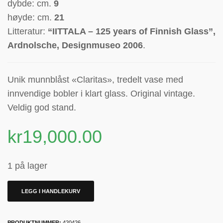
dybde: cm.
9
høyde: cm.
21
Litteratur:
“IITTALA – 125 years of Finnish Glass”,
Ardnolsche, Designmuseo 2006
.
Unik munnblåst «Claritas», tredelt
vase
med
innvendige bobler i klart glass. Original vintage.
Veldig god stand.
kr
19,000.00
1 på lager
LEGG I HANDLEKURV
PRODUKTNUMMER:
420426