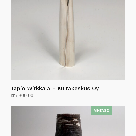
Alternativene
kan
velges
på
produktsiden
Tapio Wirkkala – Kultakeskus Oy
kr
5,800.00
Legg i handlekurv