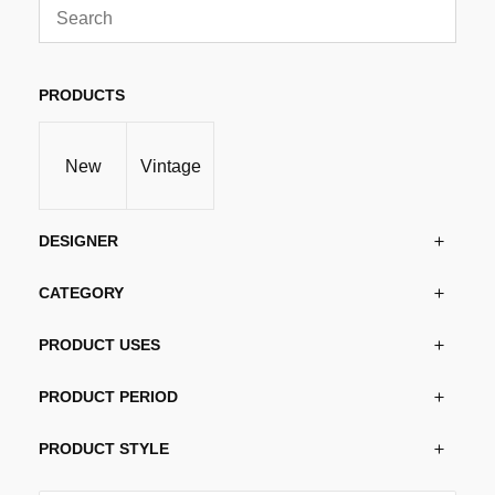
flere
varianter.
Alternativene
kan
PRODUCTS
velges
på
New
Vintage
produktsiden
DESIGNER
CATEGORY
PRODUCT USES
PRODUCT PERIOD
PRODUCT STYLE