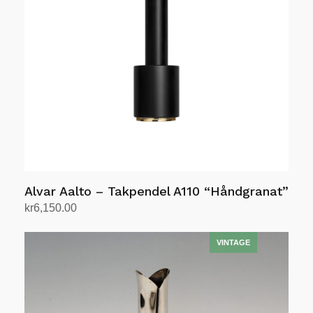
kan
velges
på
produktsiden
Alvar Aalto – Takpendel A110 “Håndgranat”
kr
6,150.00
Velg alternativ
Dette
produktet
har
flere
varianter.