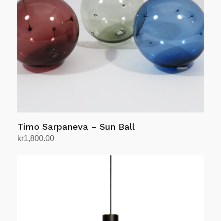
Timo Sarpaneva – Sun Ball
kr
1,800.00
Velg alternativ
Dette
produktet
har
flere
varianter.
Alternativene