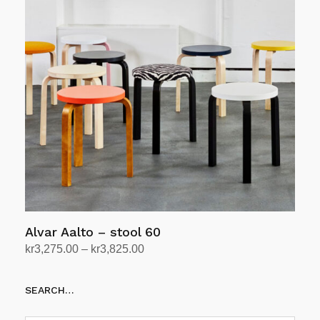
Alvar Aalto – stool 60
Prisområde:
kr
3,275.00
–
kr
3,825.00
kr3,275.00
Velg alternativ
Dette
til
SEARCH…
produktet
kr3,825.00
har