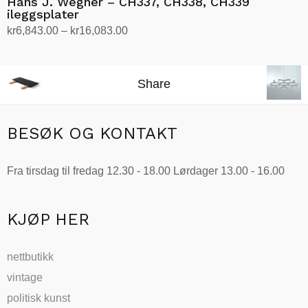
Hans J. Wegner – CH337, CH338, CH339
ileggsplater
Prisområde:
kr
6,843.00
–
kr
16,083.00
kr6,843.00
Velg alternativ
Dette
til
produktet
kr16,083.00
Share
har
flere
varianter.
BESØK OG KONTAKT
Alternativene
kan
Fra tirsdag til fredag 12.30 - 18.00 Lørdager 13.00 - 16.00
velges
på
produktsiden
KJØP HER
nettbutikk
vintage
politisk kunst