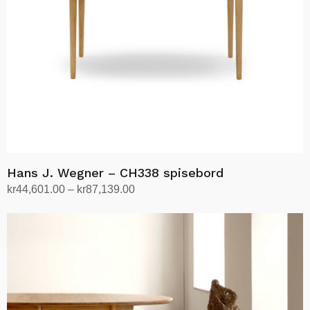
Hans J. Wegner – CH338 spisebord
Prisområde:
kr
44,601.00
–
kr
87,139.00
kr44,601.00
Velg alternativ
Dette
til
produktet
kr87,139.00
har
flere
varianter.
Alternativene