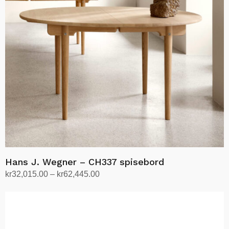
kan
velges
på
produktsiden
Hans J. Wegner – CH337 spisebord
Prisområde:
kr
32,015.00
–
kr
62,445.00
kr32,015.00
Velg alternativ
Dette
til
produktet
kr62,445.00
har