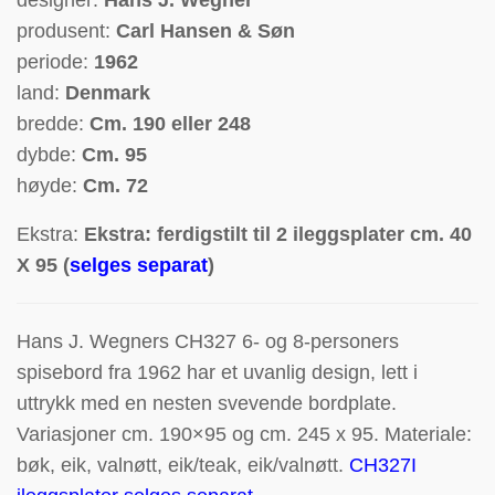
designer:
Hans J. Wegner
produsent:
Carl Hansen & Søn
periode:
1962
land:
Denmark
bredde:
Cm. 190 eller 248
dybde:
Cm. 95
høyde:
Cm. 72
Ekstra:
Ekstra: ferdigstilt til 2 ileggsplater cm. 40
X 95 (
selges separat
)
Hans J. Wegners CH327 6- og 8-personers
spisebord fra 1962 har et uvanlig design, lett i
uttrykk med en nesten svevende bordplate.
Variasjoner cm. 190×95 og cm. 245 x 95. Materiale:
bøk, eik, valnøtt, eik/teak, eik/valnøtt.
CH327I