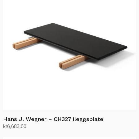
flere
varianter.
Alternativene
kan
velges
på
produktsiden
Hans J. Wegner – CH327 ileggsplate
kr
6,683.00
Velg alternativ
Dette