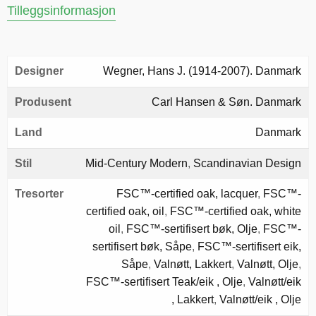
Tilleggsinformasjon
Designer
Wegner, Hans J. (1914-2007). Danmark
Produsent
Carl Hansen & Søn. Danmark
Land
Danmark
Stil
Mid-Century Modern
,
Scandinavian Design
Tresorter
FSC™-certified oak, lacquer
,
FSC™-
certified oak, oil
,
FSC™-certified oak, white
oil
,
FSC™-sertifisert bøk, Olje
,
FSC™-
sertifisert bøk, Såpe
,
FSC™-sertifisert eik,
Såpe
,
Valnøtt, Lakkert
,
Valnøtt, Olje
,
FSC™-sertifisert Teak/eik , Olje
,
Valnøtt/eik
, Lakkert
,
Valnøtt/eik , Olje