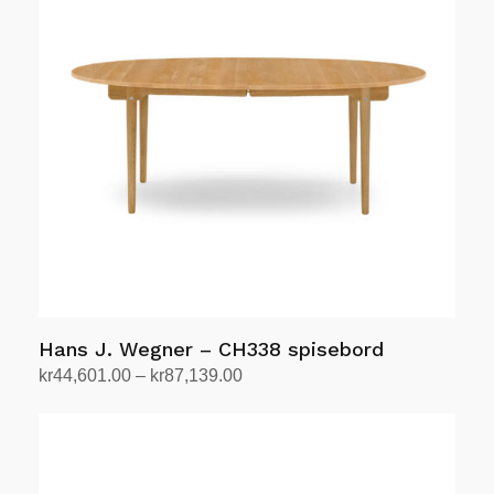
varianter.
Alternativene
kan
velges
på
produktsiden
Hans J. Wegner – CH338 spisebord
Prisområde:
kr
44,601.00
–
kr
87,139.00
kr44,601.00
Velg alternativ
Dette
til
produktet
kr87,139.00
har