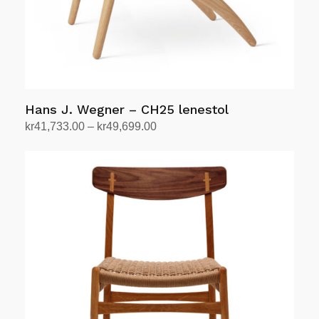
Hans J. Wegner – CH25 lenestol
Prisområde:
kr
41,733.00
–
kr
49,699.00
kr41,733.00
Velg alternativ
Dette
til
produktet
kr49,699.00
har
flere
varianter.
Alternativene
kan
velges
på
produktsiden