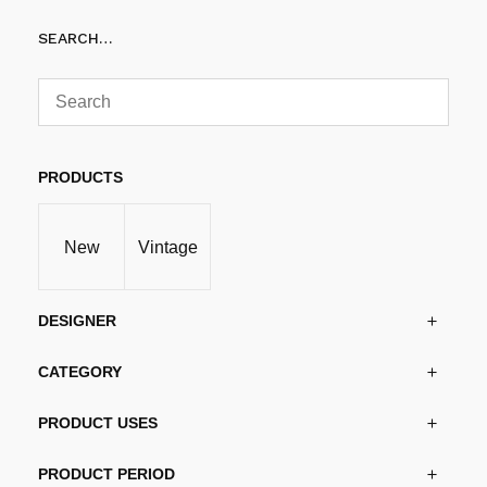
kr7,002.00
Velg alternativ
Dette
til
SEARCH…
produktet
kr19,269.00
har
flere
varianter.
Alternativene
kan
PRODUCTS
velges
på
New
Vintage
produktsiden
DESIGNER
CATEGORY
PRODUCT USES
PRODUCT PERIOD