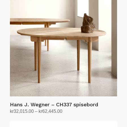
kr16,083.00
har
flere
varianter.
Alternativene
kan
velges
på
produktsiden
Hans J. Wegner – CH337 spisebord
Prisområde:
kr
32,015.00
–
kr
62,445.00
kr32,015.00
Velg alternativ
Dette
til