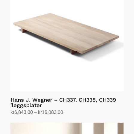
flere
varianter.
Alternativene
kan
velges
på
produktsiden
Hans J. Wegner – CH337, CH338, CH339
ileggsplater
Prisområde:
kr
6,843.00
–
kr
16,083.00
kr6,843.00
Velg alternativ
Dette
til
produktet