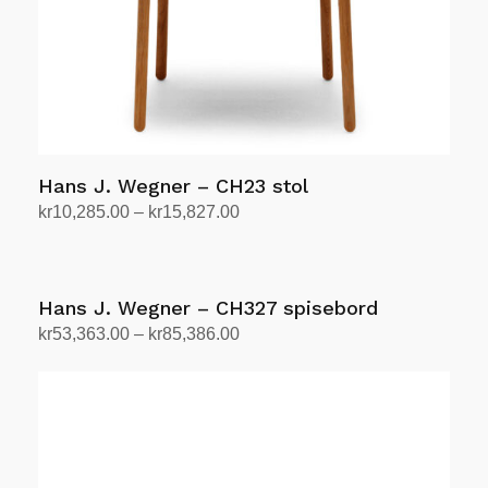
Hans J. Wegner – CH23 stol
Prisområde:
kr
10,285.00
–
kr
15,827.00
kr10,285.00
Velg alternativ
Dette
til
produktet
kr15,827.00
har
Hans J. Wegner – CH327 spisebord
flere
Prisområde:
kr
53,363.00
–
kr
85,386.00
varianter.
kr53,363.00
Velg alternativ
Dette
Alternativene
til
produktet
kan
kr85,386.00
har
velges
flere
på
varianter.