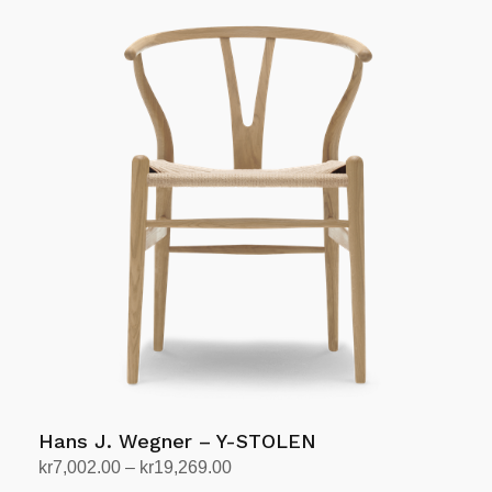
til
produktet
kr43,800.00
har
flere
varianter.
Alternativene
kan
velges
på
produktsiden
Hans J. Wegner – Y-STOLEN
Prisområde:
kr
7,002.00
–
kr
19,269.00