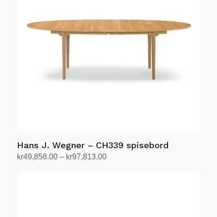
produktsiden
Alternativene
kan
velges
på
produktsiden
Hans J. Wegner – CH339 spisebord
Prisområde:
kr
49,858.00
–
kr
97,813.00
kr49,858.00
Velg alternativ
Dette
til
produktet
kr97,813.00
har
flere