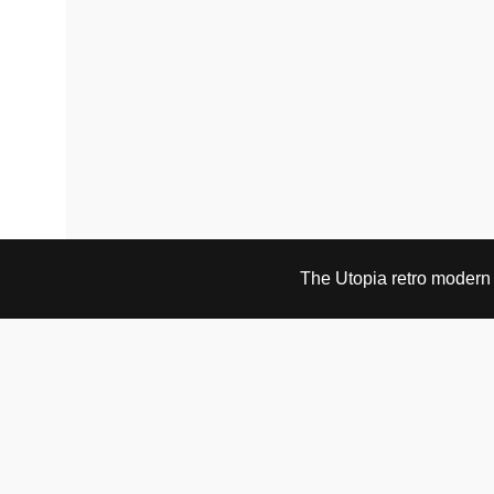
The Utopia retro modern s
BESØK OG KONTAKT
Fra tirsdag til fredag 12.30 - 18.00 Lørdager 13.00 -
16.00