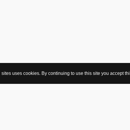
ites uses cookies. By continuing to use this site you accept this
KJØP HER
nettbutikk
vintage