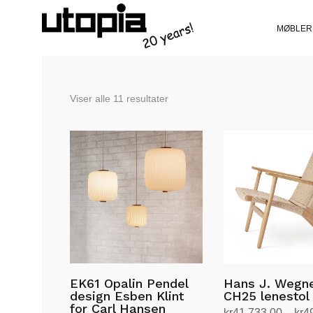
MØBLER
Sortert
Viser alle 11 resultater
etter
siste
EK61 Opalin Pendel
Hans J. Wegne
design Esben Klint
CH25 lenestol
for Carl Hansen
kr
41,733.00
–
kr
4