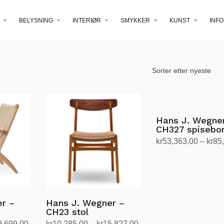
BELYSNING
INTERIØR
SMYKKER
KUNST
INFO
Hans J. Wegne
CH327 spisebo
kr
53,363.00
–
kr
85
Velg alternativ
Dette
produktet
har
flere
r –
Hans J. Wegner –
varianter.
CH23 stol
Alternativene
Prisområde:
Prisområde:
9,699.00
kr
10,285.00
–
kr
15,827.00