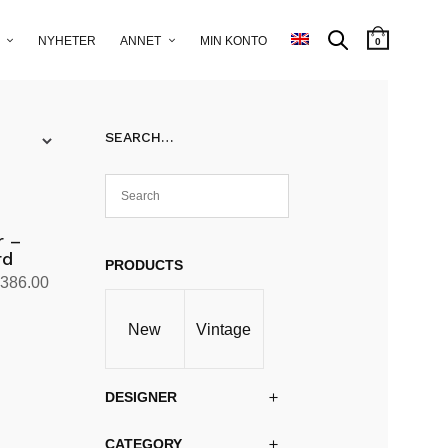
NYHETER
ANNET
MIN KONTO
0
SEARCH…
r –
rd
PRODUCTS
Prisområde:
,386.00
kr53,363.00
New
Vintage
til
kr85,386.00
DESIGNER
CATEGORY