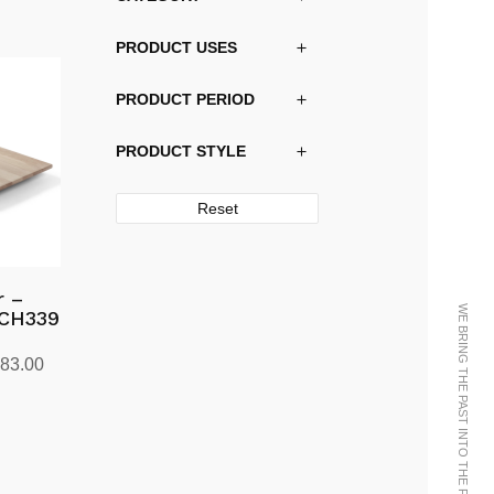
PRODUCT USES
PRODUCT PERIOD
PRODUCT STYLE
Reset
r –
WE BRING THE PAST INTO THE FUTURE
 CH339
Prisområde:
083.00
kr6,843.00
til
kr16,083.00