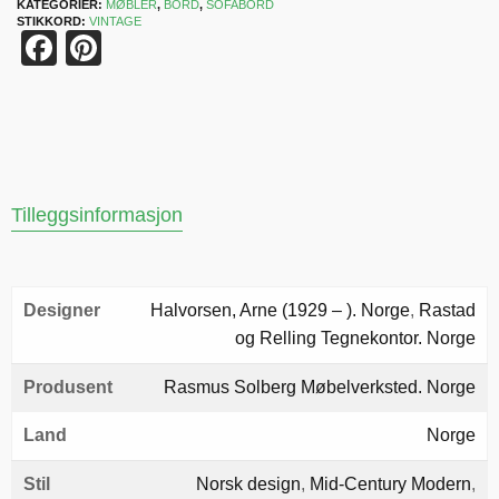
KATEGORIER:
MØBLER
,
BORD
,
SOFABORD
STIKKORD:
VINTAGE
Facebook
Pinterest
Tilleggsinformasjon
Designer
Halvorsen, Arne (1929 – ). Norge
,
Rastad
og Relling Tegnekontor. Norge
Produsent
Rasmus Solberg Møbelverksted. Norge
Land
Norge
Stil
Norsk design
,
Mid-Century Modern
,