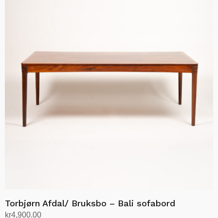
kr12,555.00
har
flere
varianter.
Alternativene
kan
velges
på
produktsiden
Torbjørn Afdal/ Bruksbo – Bali sofabord
kr
4,900.00