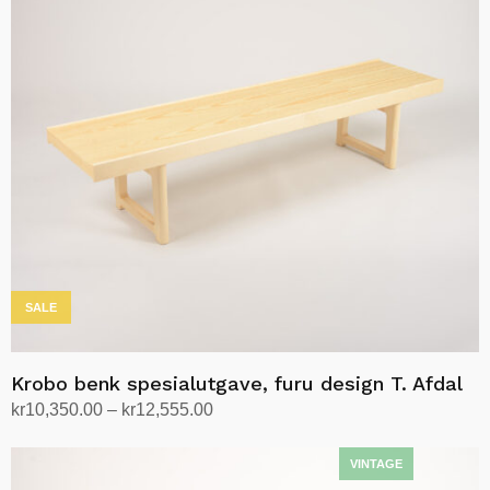
SALE
Krobo benk spesialutgave, furu design T. Afdal
Prisområde:
kr
10,350.00
–
kr
12,555.00
kr10,350.00
Velg alternativ
Dette
til
produktet