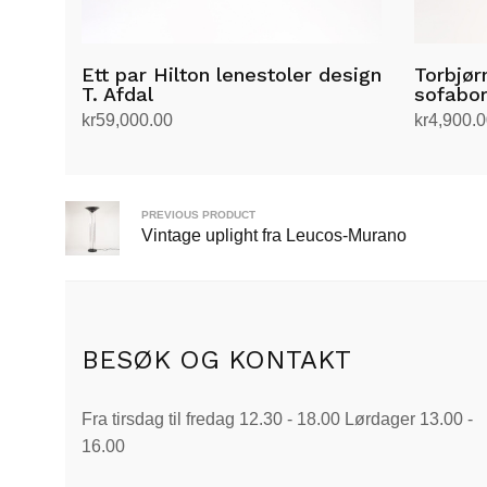
Ett par Hilton lenestoler design
Torbjør
T. Afdal
sofabo
kr
59,000.00
kr
4,900.
Legg i handlekurv
Legg i h
PREVIOUS PRODUCT
Vintage uplight fra Leucos-Murano
BESØK OG KONTAKT
Fra tirsdag til fredag 12.30 - 18.00 Lørdager 13.00 -
16.00