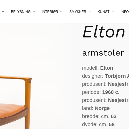
Torbj
BELYSNING
INTERIØR
SMYKKER
KUNST
INFO
Elton
armstoler
modell:
Elton
designer:
Torbjørn 
produsent:
Nesjest
periode:
1960
c.
produsent:
Nesjest
land:
Norge
bredde: cm.
63
dybde: cm.
58