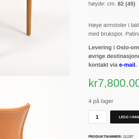
høyde: cm.
82 (45)
Høye armstoler i lak
med brukspor. Patin
Levering i Oslo-omr
øvrige destinasjone
kontakt via
e-mail
.
kr
7,800.0
4 på lager
LEGG I HA
PRODUKTNUMMER:
111287