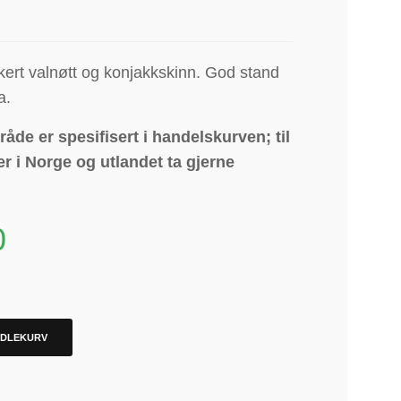
kert valnøtt og konjakkskinn.
God stand
a
.
åde er spesifisert i handelskurven; til
r i Norge og utlandet ta gjerne
0
NDLEKURV