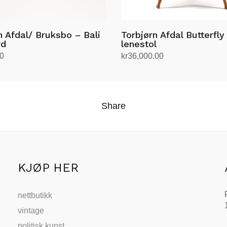
n Afdal/ Bruksbo – Bali
Torbjørn Afdal Butterfly
rd
lenestol
00
kr
36,000.00
andlekurv
Legg i handlekurv
Share
KJØP HER
nettbutikk
vintage
politisk kunst