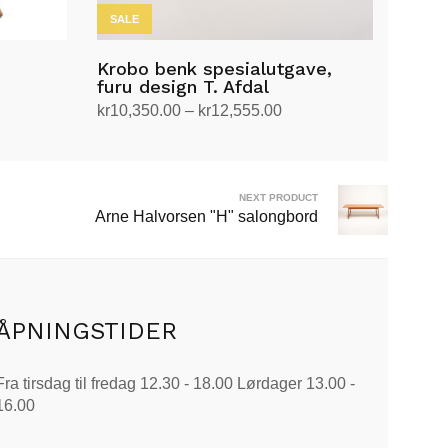
SALE
Krobo benk spesialutgave,
furu design T. Afdal
Prisområde:
kr
10,350.00
–
kr
12,555.00
kr10,350.00
Velg alternativ
Dette
til
produktet
kr12,555.00
har
NEXT PRODUCT
Arne Halvorsen "H" salongbord
flere
varianter.
Alternativene
kan
velges
ÅPNINGSTIDER
på
produktsiden
Fra tirsdag til fredag 12.30 - 18.00 Lørdager 13.00 -
16.00