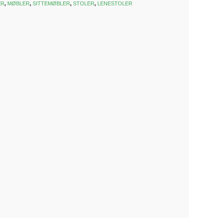
ER
,
MØBLER
,
SITTEMØBLER
,
STOLER
,
LENESTOLER
k
est