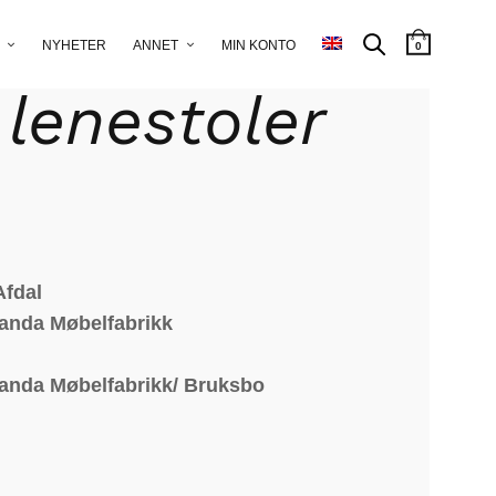
ørn Afdal –
NYHETER
ANNET
MIN KONTO
0
 lenestoler
Afdal
randa Møbelfabrikk
randa Møbelfabrikk/ Bruksbo