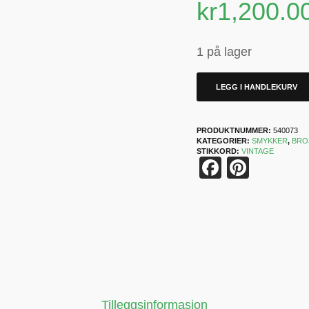
kr
1,200.0
1 på lager
LEGG I HANDLEKURV
PRODUKTNUMMER:
540073
KATEGORIER:
SMYKKER
,
BRO
STIKKORD:
VINTAGE
Faceboo
Pinter
Tilleggsinformasjon