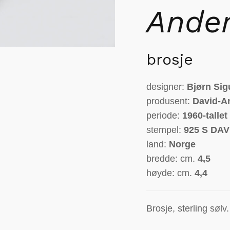
Ande
brosje
designer:
Bjørn Sig
produsent:
David-A
periode:
1960-tallet
stempel:
925 S DA
land:
Norge
bredde: cm.
4,5
høyde: cm.
4,4
Brosje, sterling sølv