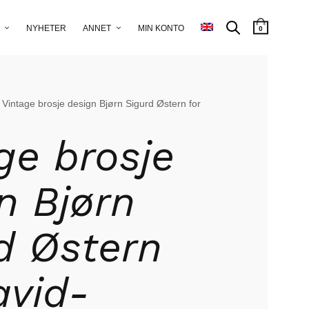
NYHETER
ANNET
MIN KONTO
0
 Vintage brosje design Bjørn Sigurd Østern for
ge brosje
n Bjørn
d Østern
avid-