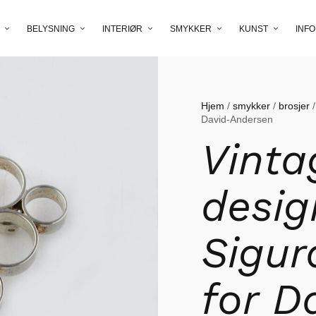
BELYSNING
INTERIØR
SMYKKER
KUNST
INFO
Hjem
/
smykker
/
brosjer
/
David-Andersen
Vinta
desig
Sigur
for D