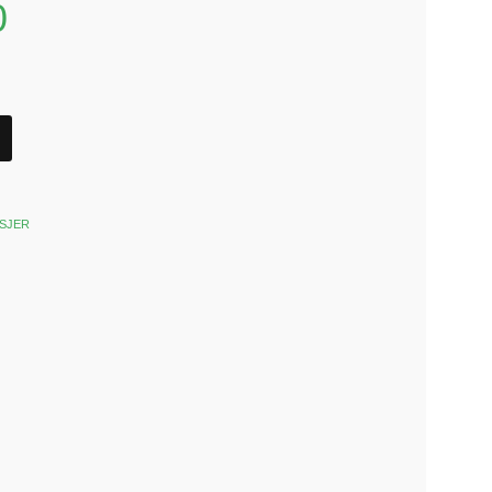
0
SJER
k
est