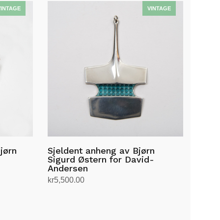
jørn
Sjeldent anheng av Bjørn
Sigurd Østern for David-
Andersen
kr
5,500.00
Legg i handlekurv