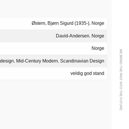
Østern, Bjørn Sigurd (1935-). Norge
David-Andersen. Norge
Norge
WE BRING THE PAST INTO THE FUTURE
 design
,
Mid-Century Modern
,
Scandinavian Design
veldig god stand