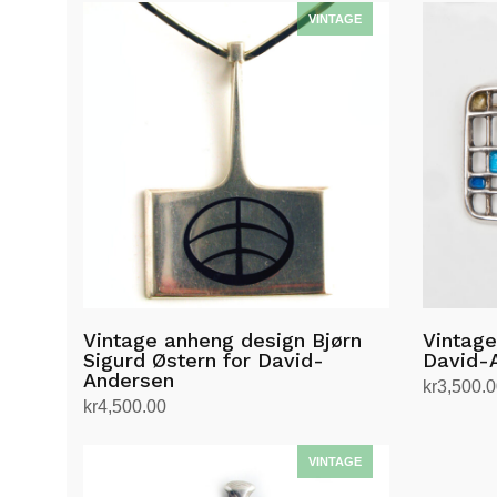
Vintage anheng design Bjørn
Vintage
Sigurd Østern for David-
David-
Andersen
kr
3,500.
kr
4,500.00
Legg i h
Legg i handlekurv