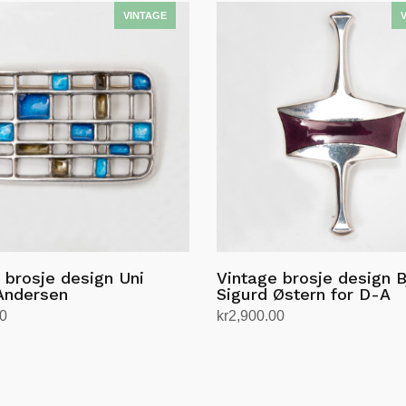
 brosje design Uni
Vintage brosje design B
Andersen
Sigurd Østern for D-A
00
kr
2,900.00
andlekurv
Legg i handlekurv