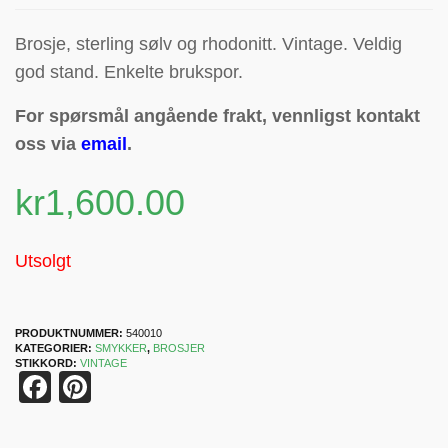
Brosje, sterling sølv og
rhodonitt
. Vintage. Veldig
god stand. Enkelte brukspor.
For spørsmål angående frakt, vennligst kontakt
oss via
email
.
kr
1,600.00
Utsolgt
PRODUKTNUMMER:
540010
KATEGORIER:
SMYKKER
,
BROSJER
STIKKORD:
VINTAGE
Facebook
Pinterest