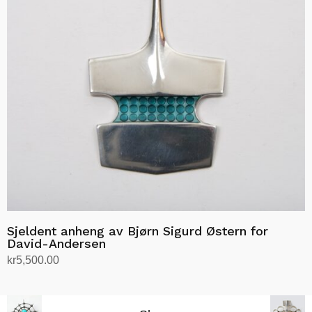
Sjeldent anheng av Bjørn Sigurd Østern for
David-Andersen
kr
5,500.00
Legg i handlekurv