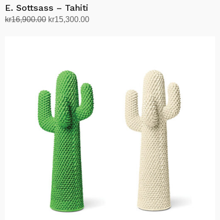
E. Sottsass – Tahiti
Opprinnelig
Nåværende
kr
16,900.00
kr
15,300.00
pris
pris
Legg i handlekurv
var:
er:
kr16,900.00.
kr15,300.00.