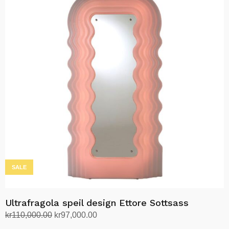
SALE
Ultrafragola speil design Ettore Sottsass
Opprinnelig
Nåværende
kr
110,000.00
kr
97,000.00
pris
pris
Velg alternativ