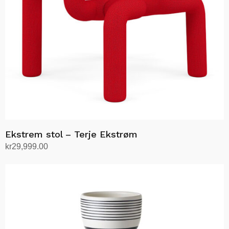
Ekstrem stol – Terje Ekstrøm
kr
29,999.00
Velg alternativ
Dette
produktet
har
flere
varianter.
Alternativene