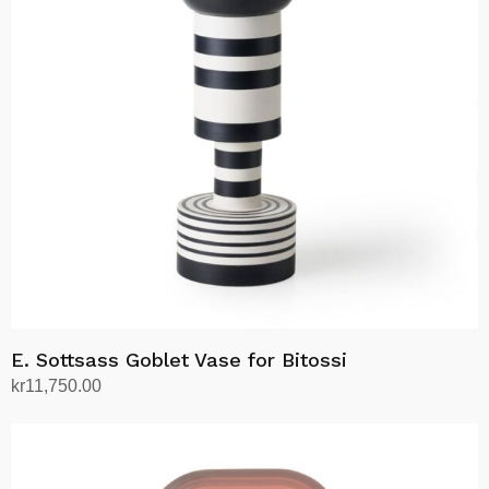
kan
velges
på
produktsiden
E. Sottsass Goblet Vase for Bitossi
kr
11,750.00
Legg i handlekurv