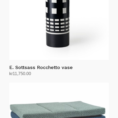
kan
velges
på
produktsiden
E. Sottsass Rocchetto vase
kr
11,750.00
Legg i handlekurv