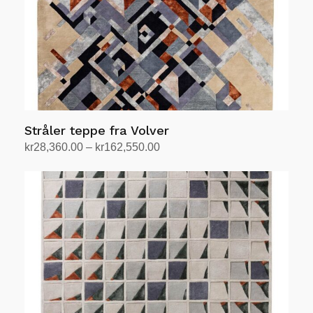
produktsiden
Stråler teppe fra Volver
Prisområde:
kr
28,360.00
–
kr
162,550.00
kr28,360.00
Velg alternativ
Dette
til
produktet
kr162,550.00
har
flere
varianter.
Alternativene
kan
velges
på