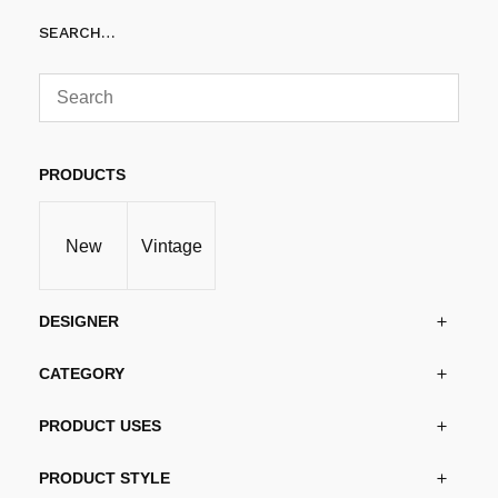
varianter.
SEARCH…
Alternativene
kan
velges
på
produktsiden
PRODUCTS
New
Vintage
DESIGNER
CATEGORY
PRODUCT USES
PRODUCT STYLE