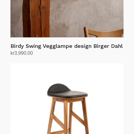
Birdy Swing Vegglampe design Birger Dahl
kr
3,990.00
Velg alternativ
Dette
produktet
har
flere
varianter.
Alternativene
kan
velges
på
produktsiden