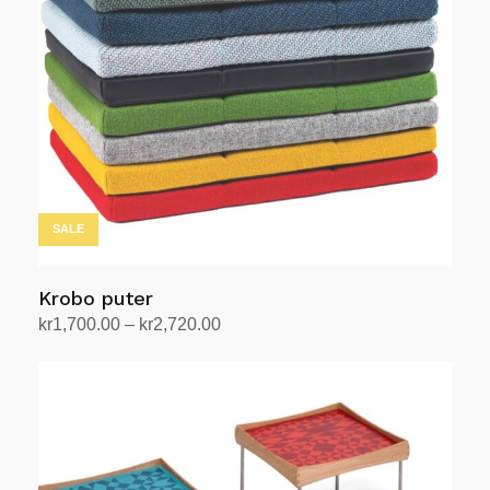
SALE
Krobo puter
Prisområde:
kr
1,700.00
–
kr
2,720.00
kr1,700.00
Velg alternativ
Dette
til
produktet
kr2,720.00
har
flere
varianter.