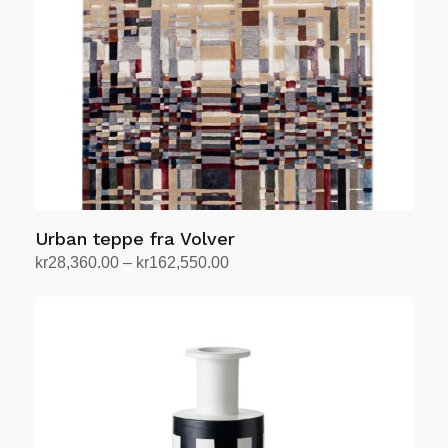
Urban teppe fra Volver
Prisområde:
kr
28,360.00
–
kr
162,550.00
kr28,360.00
Velg alternativ
Dette
til
produktet
kr162,550.00
har
flere
varianter.
Alternativene