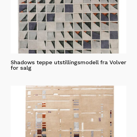
produktsiden
Shadows teppe utstillingsmodell fra Volver
for salg
Les mer