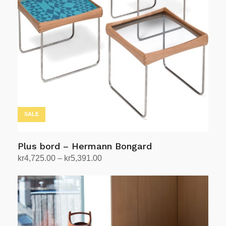
Alternativene
kan
velges
på
produktsiden
SALE
Plus bord – Hermann Bongard
Prisområde:
kr
4,725.00
–
kr
5,391.00
kr4,725.00
Velg alternativ
Dette
til
produktet
kr5,391.00
har
flere