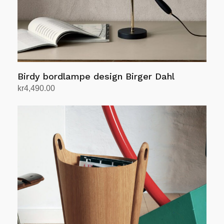
Birdy bordlampe design Birger Dahl
kr
4,490.00
Velg alternativ
Dette
produktet
har
flere
varianter.
Alternativene
kan
velges
på
produktsiden