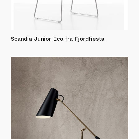
produktsiden
Scandia Junior Eco fra Fjordfiesta
Les mer