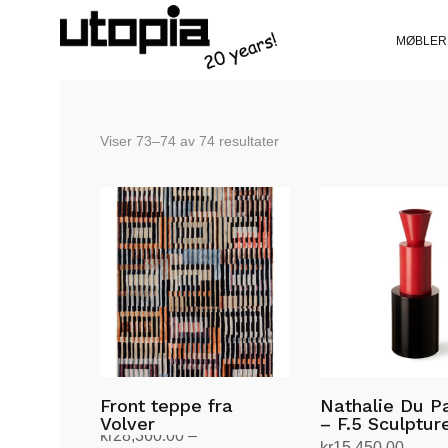
MØBLER
Sortert
Viser 73–74 av 74 resultater
etter
siste
Front teppe fra
Nathalie Du P
Volver
– F.5 Sculptur
kr
28,360.00
–
kr
15,450.00