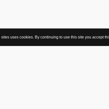
ites uses cookies. By continuing to use this site you accept this
KJØP HER
nettbutikk
vintage
politisk kunst
utopia workshop
kjøpsvilkår