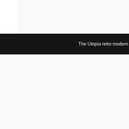
The Utopia retro modern s
BESØK OG KONTAKT
Fra tirsdag til fredag 12.30 - 18.00 Lørdager 13.00 -
16.00