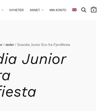
NYHETER
ANNET
MIN KONTO
0
er
/
stoler
/ Scandia Junior Eco fra Fjordfiesta
ia Junior
ra
fiesta