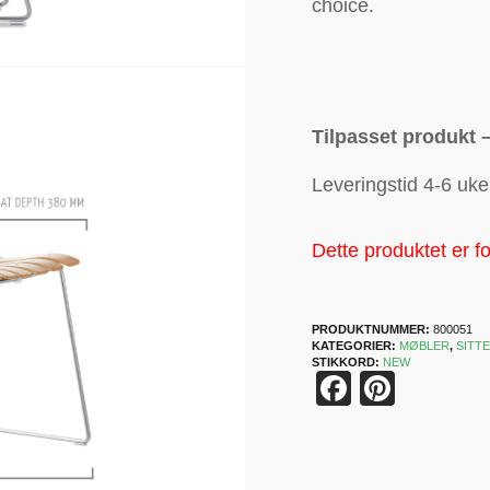
choice.
Tilpasset produkt –
Leveringstid 4-6 uke
Dette produktet er fo
PRODUKTNUMMER:
800051
KATEGORIER:
MØBLER
,
SITT
STIKKORD:
NEW
Faceboo
Pinter