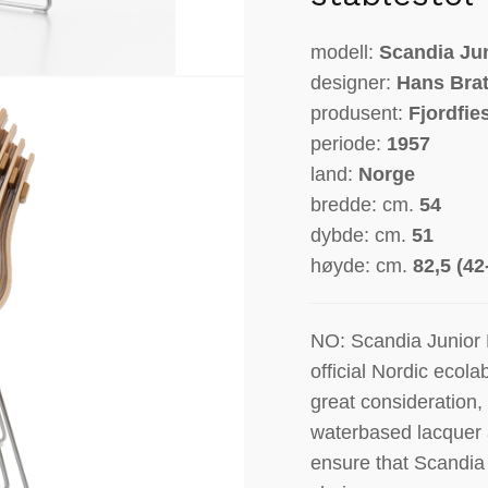
modell:
Scandia Ju
designer:
Hans Brat
produsent:
Fjordfie
periode:
1957
land:
Norge
bredde: cm.
54
dybde: cm.
51
høyde: cm.
82,5 (42
NO: Scandia Junior 
official Nordic ecola
great consideration,
waterbased lacquer 
ensure that Scandia 