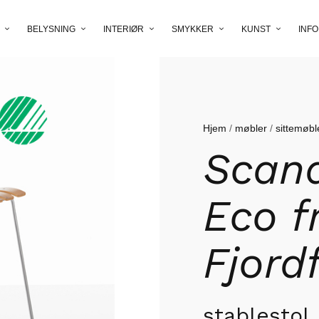
BELYSNING
INTERIØR
SMYKKER
KUNST
INFO
Hjem
/
møbler
/
sittemøbl
Scand
Eco f
Fjord
stablestol