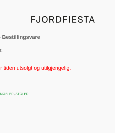
 Bestillingsvare
r.
r tiden utsolgt og utilgjengelig.
EMØBLER
,
STOLER
k
est