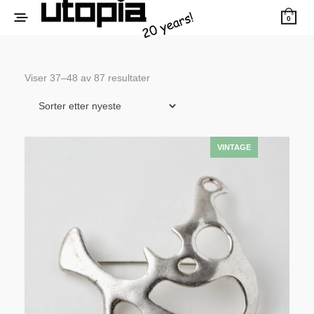
0
Sortert
Viser 37–48 av 87 resultater
etter
siste