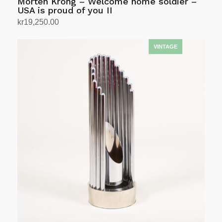
Morten Krohg – Welcome home soldier –
USA is proud of you II
kr
19,250.00
Legg i handlekurv