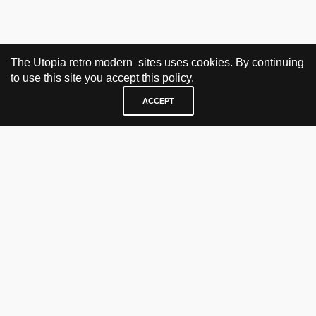
The Utopia retro modern sites uses cookies. By continuing
to use this site you accept this policy.
ACCEPT
BESØK OG KONTAKT
Fra tirsdag til fredag 12.30 - 18.00 Lørdager 13.00 - 16.00
KJØP HER
nettbutikk
vintage