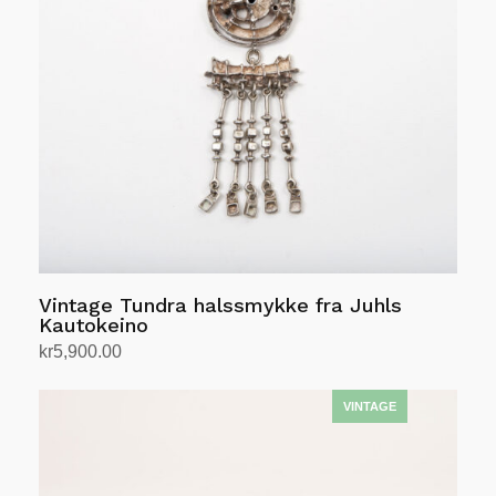
Vintage Tundra halssmykke fra Juhls
Kautokeino
kr
5,900.00
Legg i handlekurv