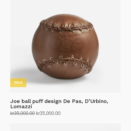
SALE
Joe ball puff design De Pas, D’Urbino,
Lomazzi
Opprinnelig
Nåværende
kr
39,000.00
kr
35,000.00
pris
pris
Velg alternativ
Dette
var:
er: