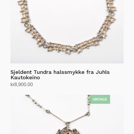
Sjeldent Tundra halssmykke fra Juhls
Kautokeino
kr
8,900.00
Legg i handlekurv