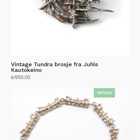
Vintage Tundra brosje fra Juhls
Kautokeino
kr
950.00
Legg i handlekurv