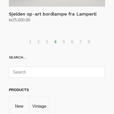
Sjelden op-art bordlampe fra Lamperti
kr
25,000.00
Legg i handlekurv
1
2
3
4
5
6
7
8
SEARCH…
PRODUCTS
New
Vintage