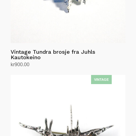
Vintage Tundra brosje fra Juhls
Kautokeino
kr
900.00
Legg i handlekurv