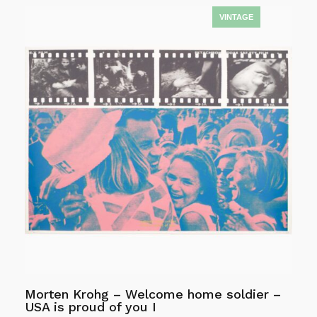
Dette
var:
er:
produktet
kr145,000.00.
kr130,500.00.
har
flere
varianter.
Alternativene
kan
velges
på
produktsiden
Morten Krohg – Welcome home soldier –
USA is proud of you I