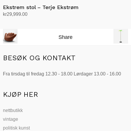
Ekstrem stol – Terje Ekstrøm
kr
29,999.00
Velg alternativ
Dette
produktet
Share
har
flere
varianter.
BESØK OG KONTAKT
Alternativene
kan
Fra tirsdag til fredag 12.30 - 18.00 Lørdager 13.00 - 16.00
velges
på
produktsiden
KJØP HER
nettbutikk
vintage
politisk kunst