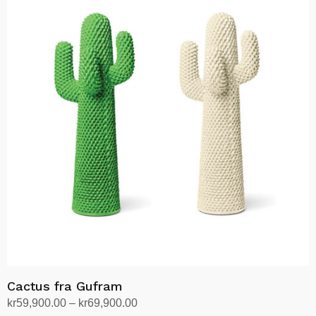
har
flere
varianter.
Alternativene
kan
velges
på
produktsiden
Cactus fra Gufram
Prisområde:
kr
59,900.00
–
kr
69,900.00