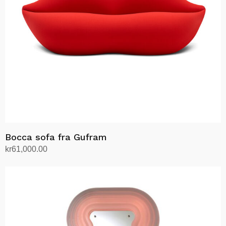
på
produktsiden
Bocca sofa fra Gufram
kr
61,000.00
Legg i handlekurv