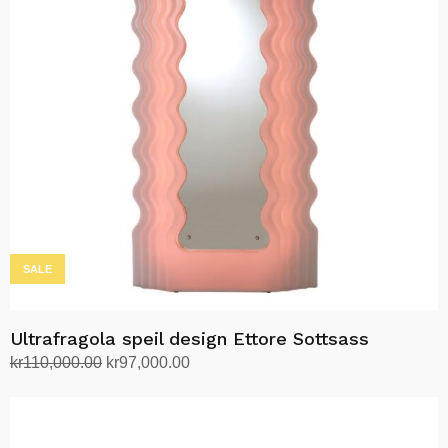
SALE
Ultrafragola speil design Ettore Sottsass
Opprinnelig
Nåværende
kr
110,000.00
kr
97,000.00
pris
pris
Velg alternativ
Dette
var:
er:
produktet
kr110,000.00.
kr97,000.00.