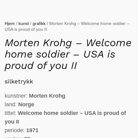
Hjem
/
kunst
/
grafikk
/ Morten Krohg – Welcome home soldier –
USA is proud of you II
Morten Krohg – Welcome
home soldier – USA is
proud of you II
silketrykk
kunstner:
Morten Krohg
land:
Norge
tittel:
Welcome home soldier – USA is proud of
you II
periode:
1971