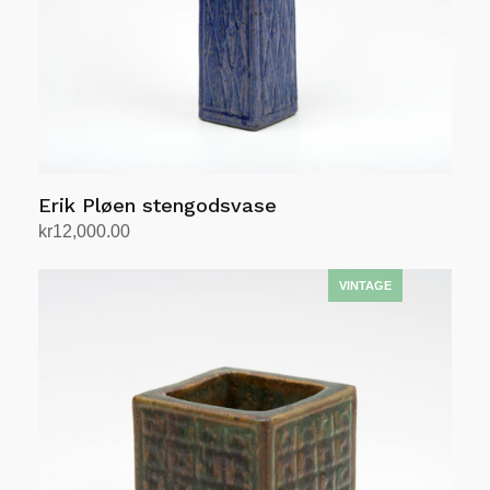
Erik Pløen stengodsvase
kr
12,000.00
Legg i handlekurv