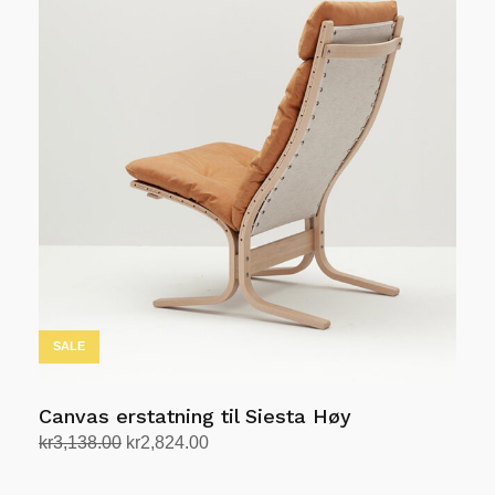
kr2,500.00.
kr2,250.00.
har
flere
varianter.
Alternativene
kan
velges
på
produktsiden
SALE
Canvas erstatning til Siesta Høy
Opprinnelig
Nåværende
kr
3,138.00
kr
2,824.00
pris
pris
Velg alternativ
Dette