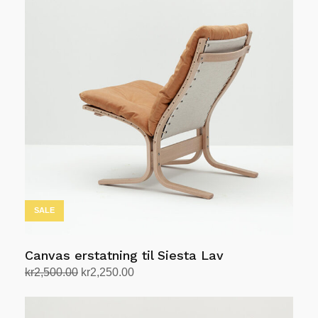
SALE
Canvas erstatning til Siesta Lav
Opprinnelig
Nåværende
kr
2,500.00
kr
2,250.00
pris
pris
Velg alternativ
Dette
var:
er:
produktet