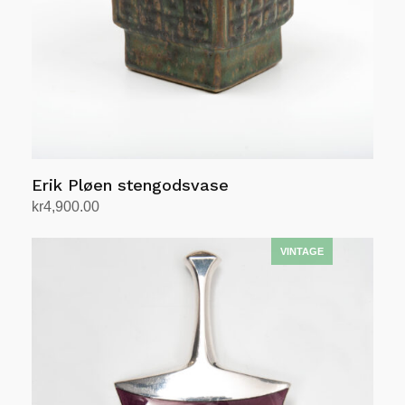
Erik Pløen stengodsvase
kr
4,900.00
Legg i handlekurv