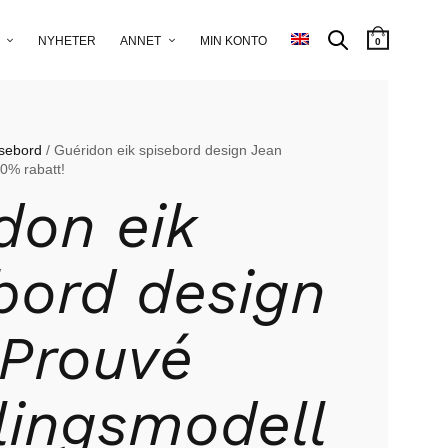
NYHETER
ANNET
MIN KONTO
0
isebord
/ Guéridon eik spisebord design Jean
30% rabatt!
don eik
bord design
Prouvé
llingsmodell