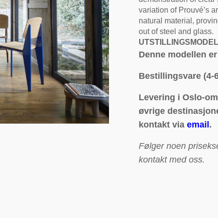
variation of Prouvé’s a
natural material, prov
out of steel and glass.
UTSTILLINGSMODEL
Denne modellen er u
Bestillingsvare (4-
Levering i Oslo-omr
øvrige destinasjone
kontakt via
email
.
Følger noen prisekse
kontakt med oss.