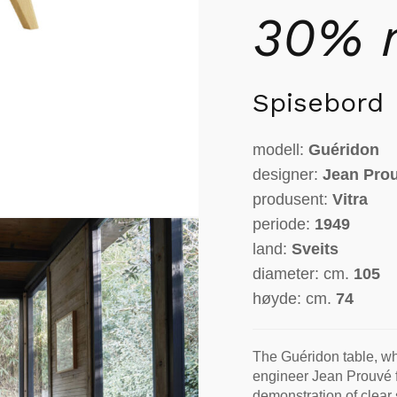
30% r
Spisebord
modell:
Guéridon
designer:
Jean Pro
produsent:
Vitra
periode:
1949
land:
Sveits
diameter: cm.
105
høyde: cm.
74
The Guéridon table, w
engineer Jean Prouvé fo
demonstration of clear 