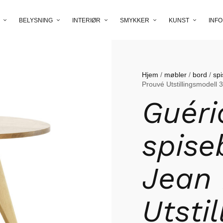
BELYSNING
INTERIØR
SMYKKER
KUNST
INFO
Hjem
/
møbler
/
bord
/
sp
Prouvé Utstillingsmodell 
Guéri
spise
Jean 
Utsti