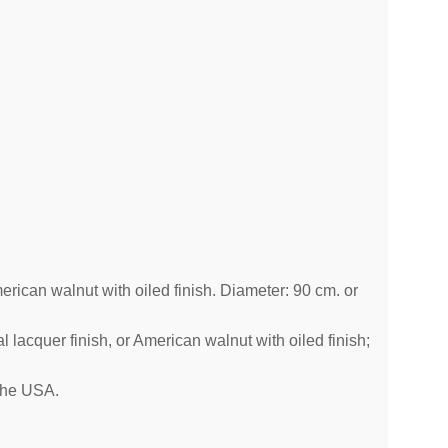
merican walnut with oiled finish. Diameter: 90 cm. or
l lacquer finish, or American walnut with oiled finish;
the USA.