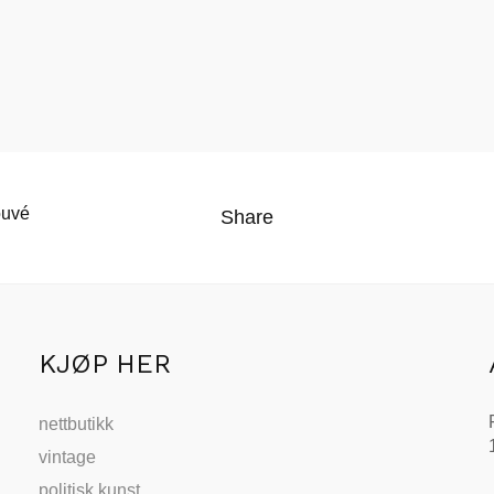
ouvé
Share
KJØP HER
nettbutikk
vintage
politisk kunst