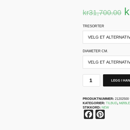
k
kr
31,700.00
TRESORTER
DIAMETER CM.
LEGG I HA
PRODUKTNUMMER:
21202500
KATEGORIER:
TILBUD
,
MØBL
STIKKORD:
NEW
Faceboo
Pinter