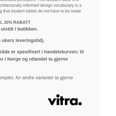
rchitecturally informed design vocabulary in a
ing that modern tables do not have to be made
L 30% RABATT
tstilt i butikken.
6 ukers leveringstid).
åde er spesifisert i handelskurven; til
r i Norge og utlandet ta gjerne
mpler, for andre varianter ta gjerne