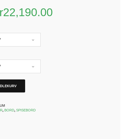
r
22,190.00
NDLEKURV
 UM
ER
,
BORD
,
SPISEBORD
k
est