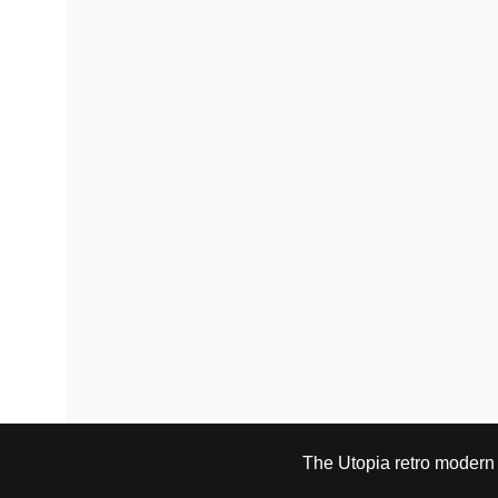
på
produktsiden
The Utopia retro modern s