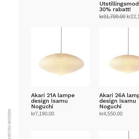
Utstillingsmod
30% rabatt!
Oppri
kr
31,700.00
kr
22,
pris
Velg alternativ
Dette
var:
produktet
kr31,
har
flere
varianter.
Alternativene
kan
velges
på
Akari 21A lampe
Akari 26A lam
produktsiden
design Isamu
design Isamu
Noguchi
Noguchi
kr
7,190.00
kr
4,550.00
Legg i handlekurv
Legg i handlekurv