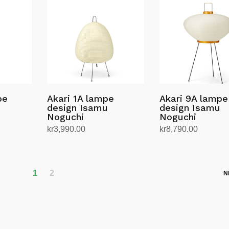
har
flere
varianter.
Alternativene
kan
velges
på
produktsiden
pe
Akari 1A lampe
Akari 9A lampe
design Isamu
design Isamu
Noguchi
Noguchi
kr
3,990.00
kr
8,790.00
Legg i handlekurv
Legg i handlekurv
1
2
N