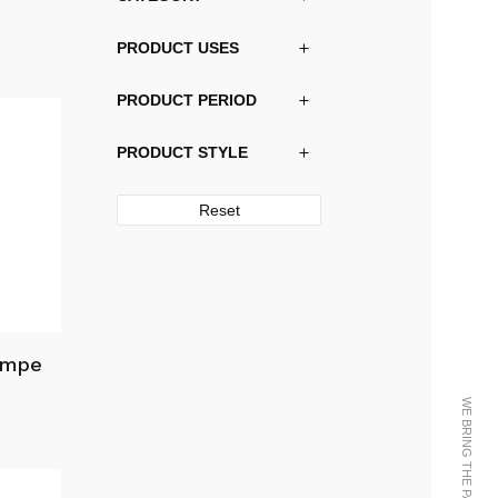
til
kr43,600.00
PRODUCT USES
PRODUCT PERIOD
PRODUCT STYLE
Reset
ampe