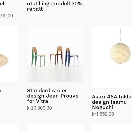
ell
utstillingsmodell 30%
produktet
rabatt
har
nnelig
Nåværende
190.00
flere
pris
Les mer
varianter.
er:
Alternativene
700.00.
kr22,190.00.
kan
velges
på
produktsiden
p
Standard stoler
design Jean Prouvé
Akari 45A takl
for Vitra
design Isamu
Noguchi
kr
10,300.00
kr
4,550.00
Velg alternativ
Dette
Legg i handlekurv
produktet