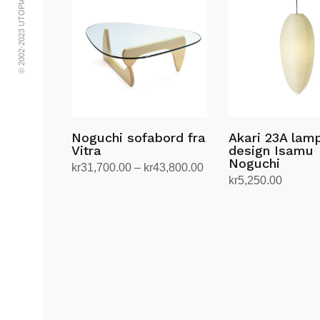
© 2002-2023 UTOPIA RETRO MODERN
Noguchi sofabord fra
Akari 23A lam
Vitra
design Isamu
Noguchi
Prisområde:
kr
31,700.00
–
kr
43,800.00
kr
5,250.00
kr31,700.00
Velg alternativ
Dette
Legg i handlekurv
til
produktet
kr43,800.00
har
flere
varianter.
Alternativene
kan
velges