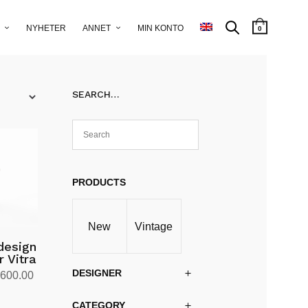
NYHETER
ANNET
MIN KONTO
0
SEARCH…
PRODUCTS
New
Vintage
design
 Vitra
DESIGNER
Prisområde:
,600.00
kr28,500.00
CATEGORY