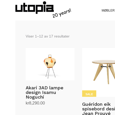
MØBLER
Sortert
Viser 1–12 av 17 resultater
etter
siste
Akari 3AD lampe
design Isamu
SALE
Noguchi
kr
8,290.00
Guéridon eik
spisebord des
Legg i handlekurv
Jean Prouvé