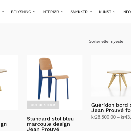
BELYSNING
INTERIØR
SMYKKER
KUNST
INFO
Guéridon bord 
OUT OF STOCK
Jean Prouvé for
kr
28,500.00
–
kr
43
Standard stol bleu
ign
marcoule design
Velg alternativ
Dette
Jean Prouvé