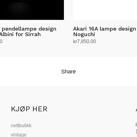
e pendellampe design
Akari 16A lampe desig
lbini for Sirrah
Noguchi
00
kr
7,850.00
andlekurv
Legg i handlekurv
Share
KJØP HER
nettbutikk
vintage