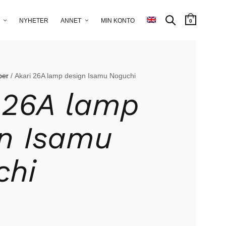
NYHETER
ANNET
MIN KONTO
0
per
/ Akari 26A lamp design Isamu Noguchi
 26A lamp
n Isamu
chi