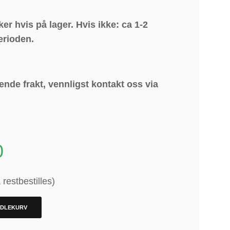
ker hvis på lager. Hvis ikke: ca 1-2
erioden.
nde frakt, vennligst kontakt oss via
0
restbestilles)
NDLEKURV