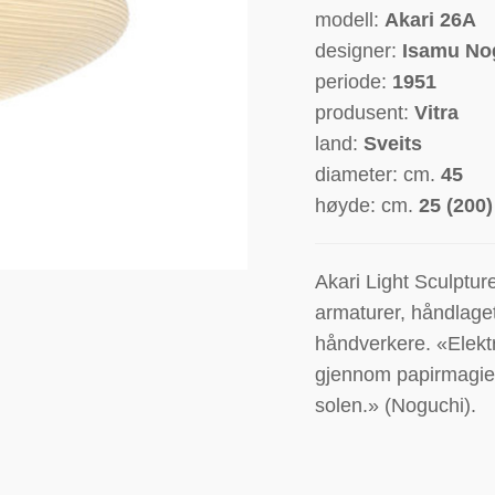
modell:
Akari 26A
designer:
Isamu No
periode:
1951
produsent:
Vitra
land:
Sveits
diameter: cm.
45
høyde: cm.
25 (200)
Akari Light Sculptur
armaturer, håndlaget
håndverkere. «Elekt
gjennom papirmagien 
solen.» (Noguchi).