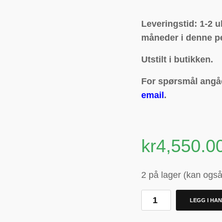
Leveringstid: 1-2 u
måneder i denne p
Utstilt i butikken.
For spørsmål angåe
email
.
kr
4,550.0
2 på lager (kan også 
LEGG I HA