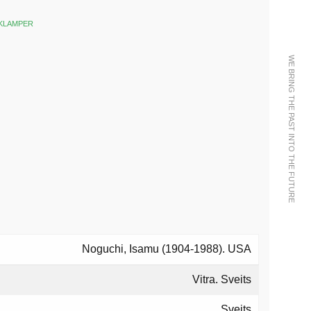
KLAMPER
k
est
WE BRING THE PAST INTO THE FUTURE
Noguchi, Isamu (1904-1988). USA
Vitra. Sveits
Sveits