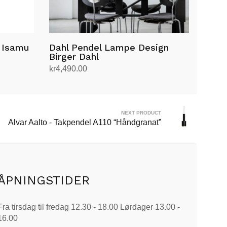
n Isamu
Dahl Pendel Lampe Design
Birger Dahl
kr
4,490.00
Velg alternativ
Dette
produktet
har
NEXT PRODUCT
Alvar Aalto - Takpendel A110 “Håndgranat”
flere
varianter.
Alternativene
kan
velges
ÅPNINGSTIDER
på
produktsiden
Fra tirsdag til fredag 12.30 - 18.00 Lørdager 13.00 -
16.00