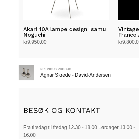
Akari 10A lampe design Isamu
Vintag
Noguchi
Franco A
kr
9,950.00
kr
9,800.
Legg i handlekurv
Legg i h
PREVIOUS PRODUCT
Agnar Skrede - David-Andersen
BESØK OG KONTAKT
Fra tirsdag til fredag 12.30 - 18.00 Lørdager 13.00 -
16.00