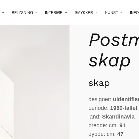
BELYSNING
INTERIØR
SMYKKER
KUNST
INFO
Hjem
/
møbler
/
oppbevar
Post
skap
skap
designer:
uidentifis
periode:
1980-tallet
land:
Skandinavia
bredde: cm.
91
dybde: cm.
47