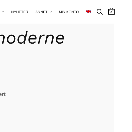
NYHETER
ANNET
MIN KONTO
0
ing
/ Postmoderne skap
moderne
ert