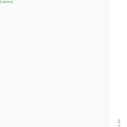
EVARING
k
est