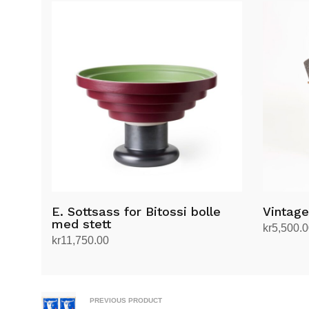
E. Sottsass for Bitossi bolle
Vintag
med stett
kr
5,500.
kr
11,750.00
Legg i h
Legg i handlekurv
PREVIOUS PRODUCT