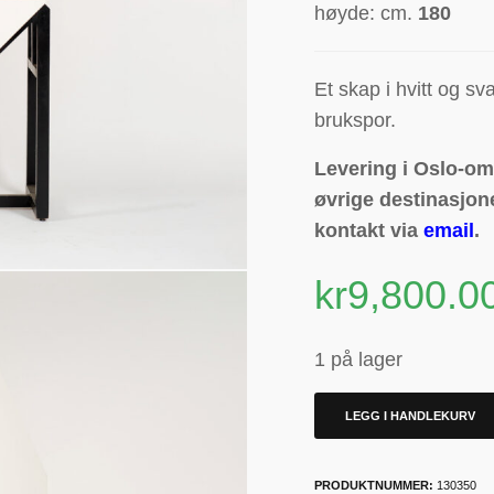
høyde: cm.
180
Et
skap i hvitt og sva
brukspor.
Levering i Oslo-omr
øvrige destinasjone
kontakt via
email
.
kr
9,800.0
1 på lager
LEGG I HANDLEKURV
PRODUKTNUMMER:
130350