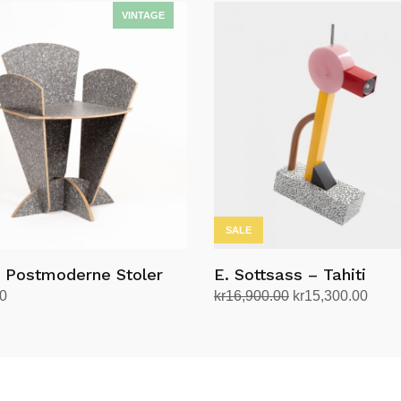
SALE
e Postmoderne Stoler
E. Sottsass – Tahiti
Opprinnelig
Nåvæ
00
kr
16,900.00
kr
15,300.00
pris
pris
andlekurv
Legg i handlekurv
var:
er:
kr16,900.00.
kr15,