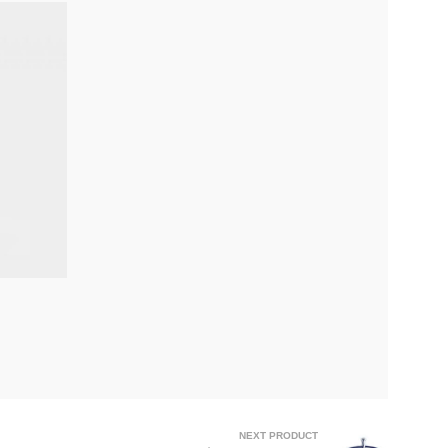
rende
300.00.
NEXT PRODUCT