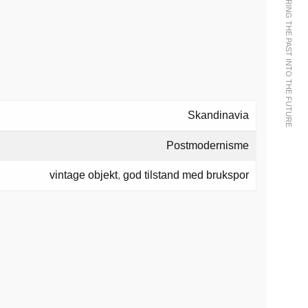
WE BRING THE PAST INTO THE FUTURE
Skandinavia
Postmodernisme
vintage objekt
,
god tilstand med brukspor