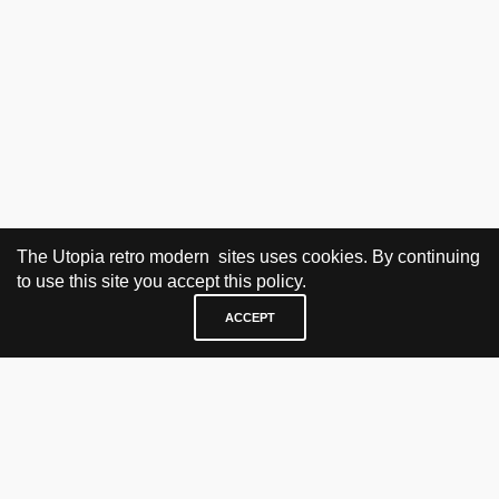
The Utopia retro modern sites uses cookies. By continuing
to use this site you accept this policy.
ACCEPT
BESØK OG KONTAKT
Fra tirsdag til fredag 12.30 - 18.00 Lørdager 13.00 - 16.00