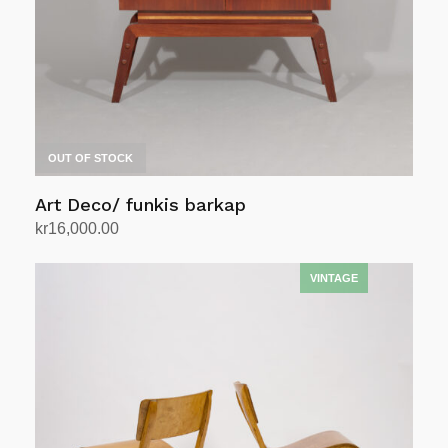
OUT OF STOCK
Art Deco/ funkis barkap
kr
16,000.00
Les mer