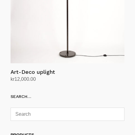
Art-Deco uplight
kr
12,000.00
Legg i handlekurv
SEARCH…