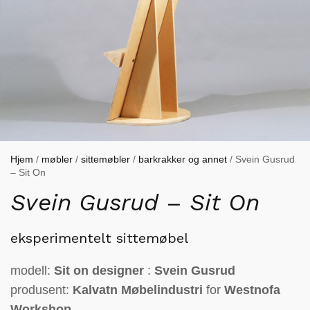
Hjem
/
møbler
/
sittemøbler
/
barkrakker og annet
/ Svein Gusrud
– Sit On
Svein Gusrud – Sit On
eksperimentelt sittemøbel
modell:
Sit on designer
:
Svein Gusrud
produsent:
Kalvatn Møbelindustri
for
Westnofa
Workshop