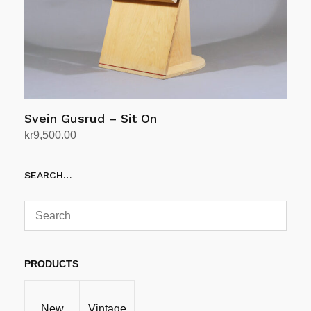
Svein Gusrud – Sit On
kr
9,500.00
Legg i handlekurv
SEARCH…
PRODUCTS
New
Vintage