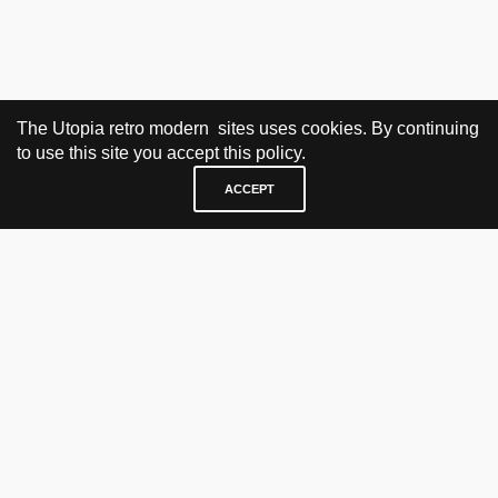
The Utopia retro modern sites uses cookies. By continuing
to use this site you accept this policy.
ACCEPT
BESØK OG KONTAKT
Fra tirsdag til fredag 12.30 - 18.00 Lørdager 13.00 - 16.00
KJØP HER
nettbutikk