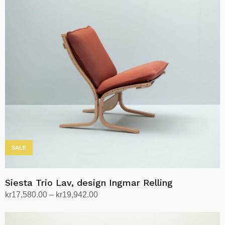
varianter.
Alternativene
kan
velges
på
produktsiden
SALE
Siesta Trio Lav, design Ingmar Relling
Prisområde:
kr
17,580.00
–
kr
19,942.00
kr17,580.00
Velg alternativ
Dette
til