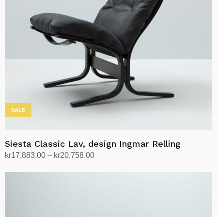
SALE
Siesta Classic Lav, design Ingmar Relling
Prisområde:
kr
17,883.00
–
kr
20,758.00
kr17,883.00
Velg alternativ
Dette
til
produktet
kr20,758.00
har
flere