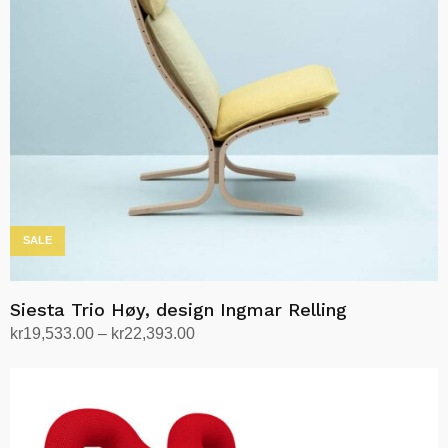
kan
velges
på
produktsiden
SALE
Siesta Trio Høy, design Ingmar Relling
Prisområde:
kr
19,533.00
–
kr
22,393.00
kr19,533.00
Velg alternativ
Dette
til
produktet
kr22,393.00
har
flere