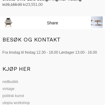
Opprinnelig
Nåværende
kr
26,168.00
kr
23,551.00
pris
pris
Velg alternativ
Dette
var:
er:
produktet
kr26,168.00.
kr23,551.00.
Share
har
flere
varianter.
BESØK OG KONTAKT
Alternativene
kan
Fra tirsdag til fredag 12.30 - 18.00 Lørdager 13.00 - 16.00
velges
på
produktsiden
KJØP HER
nettbutikk
vintage
politisk kunst
utopia workshop