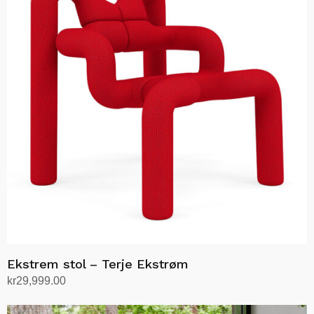
varianter.
Alternativene
kan
velges
på
produktsiden
Ekstrem stol – Terje Ekstrøm
kr
29,999.00
Velg alternativ
Dette