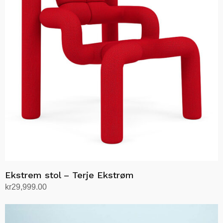
Ekstrem stol – Terje Ekstrøm
kr
29,999.00
Velg alternativ
Dette
produktet