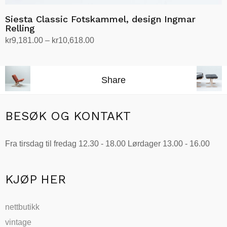
Siesta Classic Fotskammel, design Ingmar
Relling
Prisområde:
kr
9,181.00
–
kr
10,618.00
kr9,181.00
Velg alternativ
Dette
til
produktet
kr10,618.00
Share
har
flere
varianter.
BESØK OG KONTAKT
Alternativene
kan
Fra tirsdag til fredag 12.30 - 18.00 Lørdager 13.00 - 16.00
velges
på
produktsiden
KJØP HER
nettbutikk
vintage