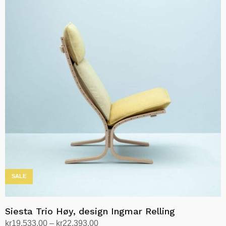
har
flere
varianter.
Alternativene
kan
velges
på
produktsiden
SALE
Siesta Trio Høy, design Ingmar Relling
Prisområde:
kr
19,533.00
–
kr
22,393.00