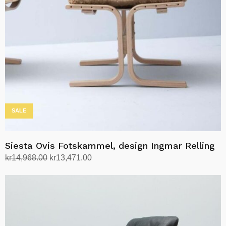
velges
på
produktsiden
SALE
Siesta Ovis Fotskammel, design Ingmar Relling
Opprinnelig
Nåværende
kr
14,968.00
kr
13,471.00
pris
pris
Velg alternativ
Dette
var:
er:
produktet
kr14,968.00.
kr13,471.00.
har
flere