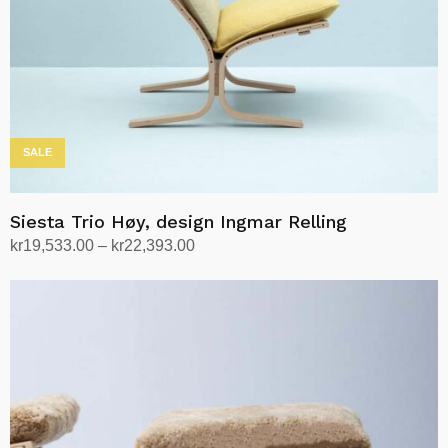
SALE
Siesta Trio Høy, design Ingmar Relling
Prisområde:
kr
19,533.00
–
kr
22,393.00
kr19,533.00
Velg alternativ
Dette
til
produktet
kr22,393.00
har
flere
varianter.
Alternativene
kan