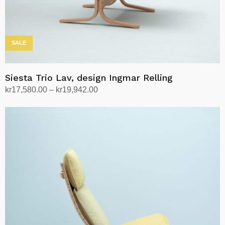
SALE
Siesta Trio Lav, design Ingmar Relling
Prisområde:
kr
17,580.00
–
kr
19,942.00
kr17,580.00
Velg alternativ
Dette
til
produktet
kr19,942.00
har
flere
varianter.
Alternativene
kan
velges
på
produktsiden