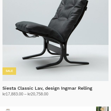
varianter.
Alternativene
kan
velges
på
produktsiden
SALE
Siesta Classic Lav, design Ingmar Relling
Prisområde:
kr
17,883.00
–
kr
20,758.00
kr17,883.00
Velg alternativ
Dette
til
produktet