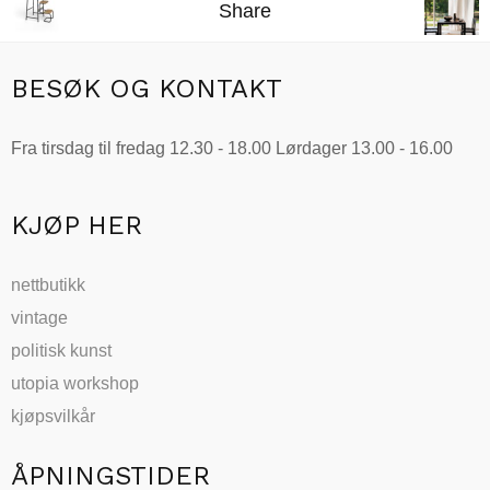
kr20,758.00
Share
har
flere
varianter.
BESØK OG KONTAKT
Alternativene
kan
Fra tirsdag til fredag 12.30 - 18.00 Lørdager 13.00 - 16.00
velges
på
produktsiden
KJØP HER
nettbutikk
vintage
politisk kunst
utopia workshop
kjøpsvilkår
ÅPNINGSTIDER