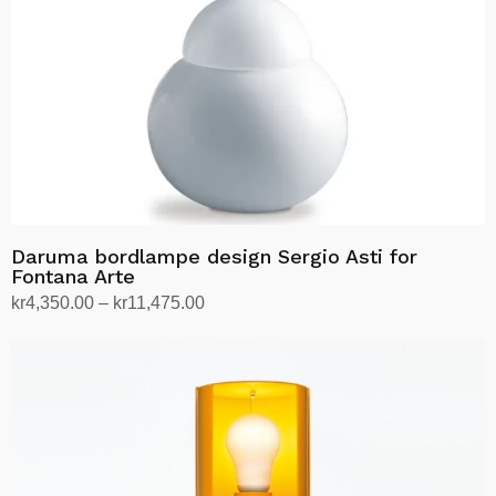
Daruma bordlampe design Sergio Asti for
Fontana Arte
Prisområde:
kr
4,350.00
–
kr
11,475.00
kr4,350.00
Velg alternativ
Dette
til
produktet
kr11,475.00
har
flere
varianter.
Alternativene