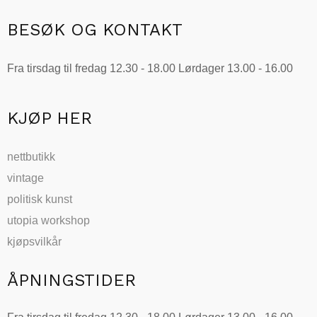
flere
varianter.
BESØK OG KONTAKT
Alternativene
kan
Fra tirsdag til fredag 12.30 - 18.00 Lørdager 13.00 - 16.00
velges
på
produktsiden
KJØP HER
nettbutikk
vintage
politisk kunst
utopia workshop
kjøpsvilkår
ÅPNINGSTIDER