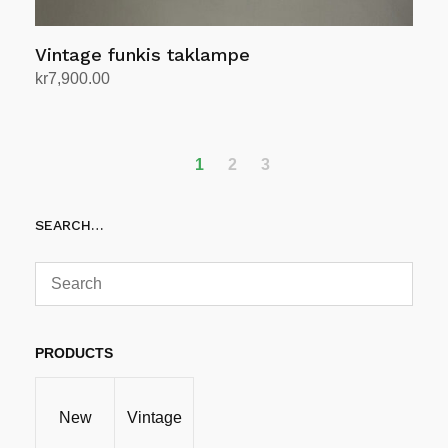
Vintage funkis taklampe
kr
7,900.00
Legg i handlekurv
1
2
3
SEARCH…
PRODUCTS
New
Vintage