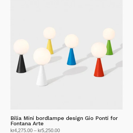
Bilia Mini bordlampe design Gio Ponti for
Fontana Arte
Prisområde:
kr
4,275.00
–
kr
5,250.00