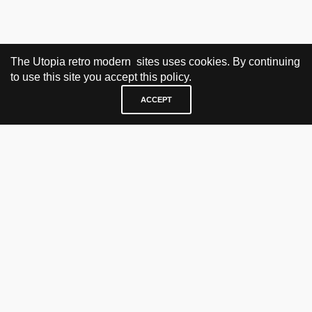
The Utopia retro modern sites uses cookies. By continuing
to use this site you accept this policy.
ACCEPT
BESØK OG KONTAKT
Fra tirsdag til fredag 12.30 - 18.00 Lørdager 13.00 - 16.00
KJØP HER
nettbutikk
vintage